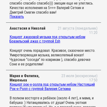
спасибо спасибо спасибо))) эмоции еще не улеглись.
Качество исполнения на 5+++ Валерий Сеткин и
Дмитрий Смагин спасибо вам!
Показать
Немножко о мероприятии. Детки и родители могут
свободно передвигаться, танцевать, петь, сидеть,
лежать и тд. Каждый находит себе занятие по душе)
Анастасия и Николай
21 августа (понедельник)
корзина с игрушками оказалась совсем не лишней. Под
11:20
конец концерта всем раздали маракасы, бубны,
Концерт джазовой музыки под открытым небом
трещотки и др инструменты и две композиции мы
Бразильский джаз с группой Esh
помогали музыкантам, в финале детям разрешили
потрогать и "поиграть" на инструментах. Час пролетел
Концерт очень порадовал. Красивое, сказочное место.
как 5 мин
Умиротворяющая музыка, великолепный вокал!
Чудесные "соседи" по коврикам ), спасибо девочке
Соне и ее родителям!
Мария и Филипка,
23 июля (воскресенье)
Мишенька
17:50
Концерт рок-н-ролла под открытым небом Настоящий
Рок-н-Ролл с группой Валерия Сеткина
В полном восторге и ребёнок (около 4 лет), и мама, и
бабушка :) Натанцевались от души! Очень уютная