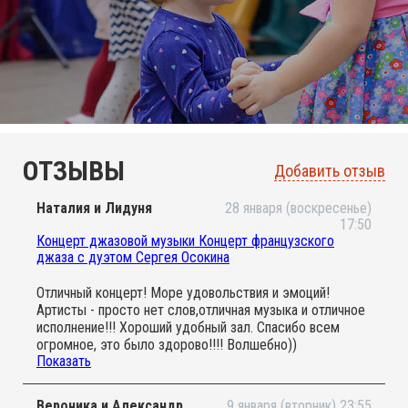
ОТЗЫВЫ
Добавить отзыв
Наталия и Лидуня
28 января (воскресенье)
17:50
Концерт джазовой музыки Концерт французского
джаза с дуэтом Сергея Осокина
Отличный концерт! Море удовольствия и эмоций!
Артисты - просто нет слов,отличная музыка и отличное
исполнение!!! Хороший удобный зал. Спасибо всем
огромное, это было здорово!!!! Волшебно))
Показать
С удовольствием придем еще) И приглашайте
С.Осокина с командой снова
Вероника и Александр
9 января (вторник) 23:55