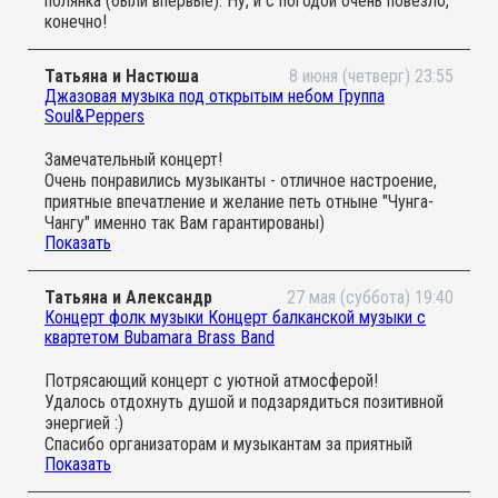
полянка (были впервые). Ну, и с погодой очень повезло,
конечно!
Татьяна и Настюша
8 июня (четверг) 23:55
Джазовая музыка под открытым небом Группа
Soul&Peppers
Замечательный концерт!
Очень понравились музыканты - отличное настроение,
приятные впечатление и желание петь отныне "Чунга-
Чангу" именно так Вам гарантированы)
Показать
Также понравилась новая площадка, хотя именно моей
дочке на открытом воздухе было сложно
сосредоточиться на только музыке, в отличие от
Татьяна и Александр
27 мая (суббота) 19:40
концертов в зале.
Концерт фолк музыки Концерт балканской музыки с
квартетом Bubamara Brass Band
Потрясающий концерт с уютной атмосферой!
Удалось отдохнуть душой и подзарядиться позитивной
энергией :)
Спасибо организаторам и музыкантам за приятный
Показать
досуг и маленький праздник :)