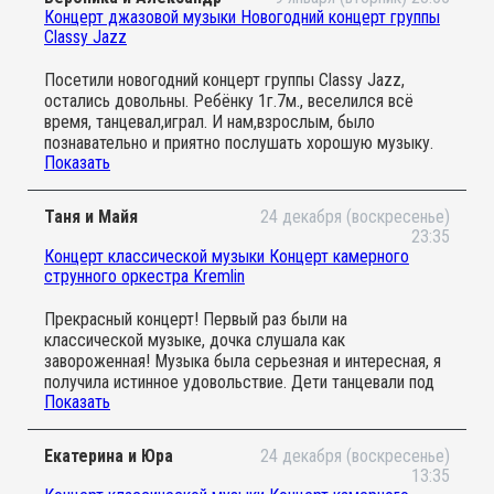
Концерт джазовой музыки Новогодний концерт группы
Classy Jazz
Посетили новогодний концерт группы Classy Jazz,
остались довольны. Ребёнку 1г.7м., веселился всё
время, танцевал,играл. И нам,взрослым, было
познавательно и приятно послушать хорошую музыку.
Показать
Получили море положительный эмоций! Очень
понравилось, будем приходить снова!
Таня и Майя
24 декабря (воскресенье)
23:35
Концерт классической музыки Концерт камерного
струнного оркестра Kremlin
Прекрасный концерт! Первый раз были на
классической музыке, дочка слушала как
завороженная! Музыка была серьезная и интересная, я
получила истинное удовольствие. Дети танцевали под
Показать
руководством дирижера)), было даже несколько
композиций , когда вместе все пели! Такое прям
новогоднее волшебное настроение.
Екатерина и Юра
24 декабря (воскресенье)
Спасибо огромное за такую возможность.
13:35
прикоснуться к прекрасному вместе со своим