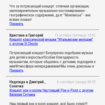
Что за потрясающий концерт: отличная организация,
умопомрачительно-музыкально-костюмированно-
географическое содержание, дуэт "Монпансье" - вне
всяких похвал!
Показать
Превзошли все ожидания!
Огромное спасибо организаторам и "Вместе с мамой"
за праздник!
Кристина и Григорий
13 октября (пятница) 18:05
Концерт классической музыки "Итальянские мелодии"
с дуэтом El Choclo
Потрясающий концерт! Безупречно подобрана музыка
для детей и взрослых!Особая благодарность
музыкантам, которые общались с детками, подходили к
ним!Атмосфера непередаваемая!Мы очень довольны и
Показать
ждем следующих концертов!
Надежда и Дмитрий ,
6 сентября (среда) 08:35
Сонечка
Концерт рок-н-ролла Настоящий Рок-н-Ролл с дуэтом
Валерия Сеткина
Наш первый рок-н-ролл концерт, всё было супер!!!