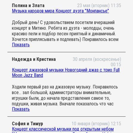
Полина и Злата
23 мая (вторник) 11:35
Музыка народов мира Концерт дуэта "Монпансье"
Добрый день! С удовольствием посетили вчерашний
концерт в Митино. Ребята из дуэта - молодцы, очень
красиво пели и подбор песен приятный и динамичный.
Хочется приплясывать и подпевать) Понравилось всем
Показать
без исключения - и маме , и бабушке, и конечно
доченьке. Мы первый раз на таком мероприятии, дочка
была очень активной, заинтересованной. Очень приятно,
Надежда и Кристина
30 апреля (воскресенье)
что концерт интерактивен, и по завершении можно
00:15
потрогать все инструменты и реквизит. В общем и
Концерт джазовой музыки Новогодний джаз с трио Full
целом - здорово. Хочется повторить и посетить другие
Moon Jazz Band
концерты и спектакли. Так скорее всего и поступим))
Еще раз всем спасибо за отличные впечатления!!
Ходили первый раз на джазовую музыку. Понравилось
все... зал большой, администраторы внимательные,
игрушки были, до начала представления самое то,
подушки, живая музыка. Вначале показалось что час
Показать
это очень мало, но оказалось, что с детьми это в
самый раз. А про музыку могу сказать только что с
самого начала все было подобрано очень грамотно,
София и Тимур
10 января (вторник) 12:15
старые известные мелодии вперемешку веселые с
Концерт классической музыки под открытым небом
более медленными, чтобы детки успевали отдыхать,