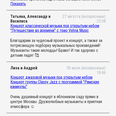
Показать
интерактивных развлечений. Это впечатлило меня и мою
семью. Дети были максимально вовлечены во все
происходящее. Они имели возможность активно
Татьяна, Александр и
27 августа (воскресенье)
участвовать в различных играх и танцах, старались
Василиса
23:58
подпевать. Все это создало особую атмосферу
Концерт классической музыки под открытым небом
радости и веселья. Мы остались в полном восторге.
"Путешествие во времени" с трио Velvia Music
Мы уже посетили несколько мероприятий проекта
"Вместе с мамой" ранее, но это представление
Благодарим за чудесный проект и концерт, а также за
оказалось особенным, оно превзошло наши ожидания.
потрясающую подборку музыкальных произведений!
Организаторы понимают, что детям необходимо
Музыканты такие молодцы! Браво! И так здорово с
чувствовать себя включенными, и они идеально
детьми ладят 🥰
справились с этой задачей.
Я искренне благодарна проекту за этот чудесный
концерт.
Лиза и Андрей
30 июля (воскресенье)
18:46
Концерт джазовой музыки под открытым небом
Концерт группы Classy Jazz с программой "Римские
каникулы"
Очень душевный концерт в яблоневом саду прямо в
центре Москвы. Дружелюбные музыканты и приятная
атмосфера ☺️