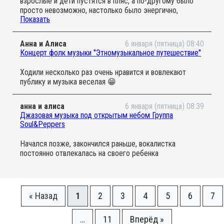
взрослые и дети пустятся в пляс, а по-другому было
просто невозможно, настолько было энергично,
Показать
позитивно, здорово и зажигательно! Зал на
Кривоколенном пер. удачный, места достаточно всем и
посидеть и потанцевать. В конце детям раздавали
Анна и Алиса
6 января (пятница) 08:40
маракасы, бубенцы. Час пролетел просто незаметно.
Концерт фолк музыки "Этномузыкальное путешествие"
Огромное спасибо коллективу группы, а в особенности
солистке за отличную музыку и шикарное настроение!
Ходили несколько раз очень нравится и вовлекают
публику и музыка веселая 😁
анна и алиса
6 января (пятница) 08:39
Джазовая музыка под открытым небом Группа
Soul&Peppers
Начался позже, закончился раньше, вокалистка
постоянно отвлекалась на своего ребенка
« Назад
1
2
3
4
5
6
7
…
11
Вперёд »