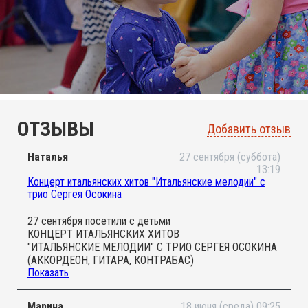
ОТЗЫВЫ
Добавить отзыв
Наталья
27 сентября (суббота)
13:19
Концерт итальянских хитов "Итальянские мелодии" с
трио Сергея Осокина
27 сентября посетили с детьми
КОНЦЕРТ ИТАЛЬЯНСКИХ ХИТОВ
"ИТАЛЬЯНСКИЕ МЕЛОДИИ" С ТРИО СЕРГЕЯ ОСОКИНА
(АККОРДЕОН, ГИТАРА, КОНТРАБАС)
Показать
Все великолепно от входа до выхода
Я с радостью окунулась в музыку
Смотрела на танцующих детей
Марина
18 июня (среда) 09:25