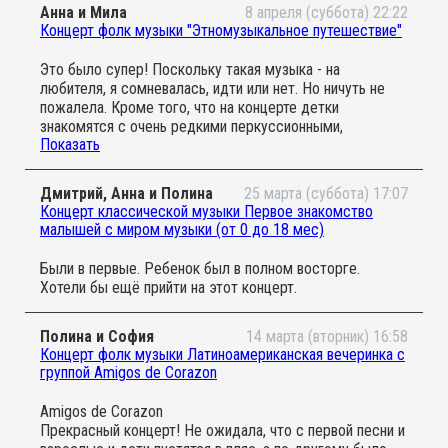
Анна и Мила
8 апреля (суббота) 22:22
Концерт фолк музыки "Этномузыкальное путешествие"
Это было супер! Поскольку такая музыка - на
любителя, я сомневалась, идти или нет. Но ничуть не
пожалела. Кроме того, что на концерте детки
знакомятся с очень редкими перкуссионными,
Показать
духовыми инструментами (вы, например, знаете, какой
волшебный звук источает калимба?), концерт очень
ритмичен. Завораживает, настраивает, погружает. Не
Дмитрий, Анна и Полина
25 марта (суббота) 17:07
столько мелодия, сколько ритм. Ну и исполнители вне
Концерт классической музыки Первое знакомство
конкуренции! Чистый талант и чистый свет! И детки не
малышей с миром музыки (от 0 до 18 мес)
могут это не чувствовать! Спасибо группе «Длина
дыхания» и организаторам проекта (вы открыли для нас
Были в первые. Ребенок был в полном восторге.
этих чудесных ребят)!! Пусть о Вас узнает как можно
Хотели бы ещё прийти на этот концерт.
больше людей! Вы - классные!
Полина и София
14 марта (вторник) 16:58
Концерт фолк музыки Латиноамериканская вечеринка с
группой Amigos de Corazon
Amigos de Corazon
Прекрасный концерт! Не ожидала, что с первой песни и