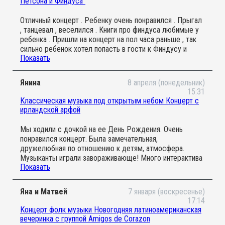
Петсона и Финдуса"
харизматичные, своей энергетикой захватывают
чужим малышам, музыканты - к детской суете, а
внимание даже маленьких зрителей. Ну и прекрасный
организаторы - к многодетным семьям. Удачи вашему
Отличный концерт . Ребенку очень понравился . Прыгал
бонус для самих родителей - возможность насладиться
необычному и яркому проекту!
, танцевал , веселился . Книги про финдуса любимые у
красивой музыкой. Вконец деткам дали потрогать
ребенка . Пришли на концерт на пол часа раньше , так
контрабас и даже струны. Это прекрасный опыт,
сильно ребенок хотел попасть в гости к Финдусу и
которые стоит каждого рубля. Хочу поблагодарить
Показать
Петсону .
организаторов и музыкантов за эту
возможность. Спасибо!
Янина
8 апреля (понедельник)
15:31
Классическая музыка под открытым небом Концерт с
ирландской арфой
Мы ходили с дочкой на ее День Рождения. Очень
понравился концерт. Была замечательная,
дружелюбная по отношению к детям, атмосфера.
Музыканты играли завораживающе! Много интерактива
Показать
для концерта классической музыки: в определенный
момент детям раздали шумелки (маракасы, бубенцы и
т.д.), чтобы они смогли подыграть, а после концерта
Яна и Матвей
7 января (воскресенье)
дети могли потрогать инструменты и даже "поиграть"
17:14
на них. Аня протанцевала весь концерт, ушла очень
Концерт фолк музыки Новогодняя латиноамериканская
довольная. Замечательный формат! Обязательно
вечеринка с группой Amigos de Corazon
придём еще!