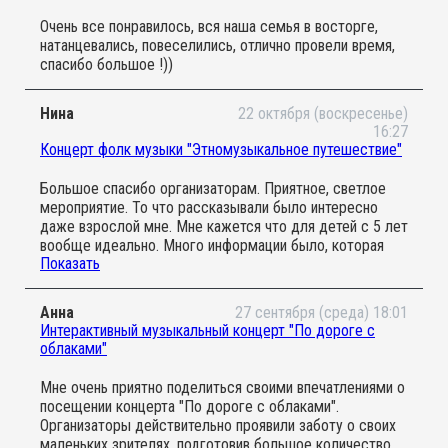
Очень все понравилось, вся наша семья в восторге,
натанцевались, повеселились, отлично провели время,
спасибо большое !))
Нина
22 октября (воскресенье)
16:27
Концерт фолк музыки "Этномузыкальное путешествие"
Большое спасибо организаторам. Приятное, светлое
мероприятие. То что рассказывали было интересно
даже взрослой мне. Мне кажется что для детей с 5 лет
вообще идеально. Много информации было, которая
Показать
подавалась в интересной форме. Но и для двухлетнего
ребенка очень интересно.
Анна
27 сентября (среда) 18:01
Интерактивный музыкальный концерт "По дороге с
облаками"
Мне очень приятно поделиться своими впечатлениями о
посещении концерта "По дороге с облаками".
Организаторы действительно проявили заботу о своих
маленьких зрителях, подготовив большое количество