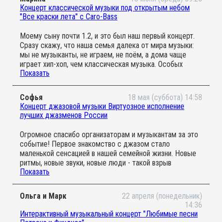
Счастливые и вдохновленные лица музыкантов
Концерт классической музыки под открытым небом
По-моему в это утро все было великолепно
"Все краски лета" с Caro-Bass
Спасибо вам
Процветания
Моему сыну почти 1.2, и это был наш первый концерт.
Сразу скажу, что наша семья далека от мира музыки:
мы не музыканты, не играем, не поём, а дома чаще
играет хип-хоп, чем классическая музыка. Особых
Показать
надежд на концерт не возлагала, хотела просто
познакомить ребёнка с миром настоящей
инструментальной музыки. Однако реакция сына
Софья
18 мая (суббота) 14:58
превзошла все мои ожидания. Как только струнное
Концерт джазовой музыки Виртуозное исполнение
трио заиграло, сын, будто завороженный, замер, не
лучших джазменов России
отводя взгляд. Кстати, такая же реакция была у других
детей, это было волшебно. Весь концерт сын
Огромное спасибо организаторам и музыкантам за это
пританцовывал, ползал, подползал к музыкантам, к
событие! Первое знакомство с джазом стало
инструментам, аплодировал между произведениями,
маленькой сенсацией в нашей семейной жизни. Новые
исследовал пространство, взаимодействовал с
ритмы, новые звуки, новые люди - такой взрыв
другими малышами, танцевал у меня на ручках, что
Показать
впечатлений для годовалой малышки. И при этом четкий
совершенно не возбранялось. С утра он был капризный,
тайминг, удобное место, отсутствие отвлекающих
и я готовилась уйти, если начнутся слезы, но во время
факторов. Получили обе с ней огромное удовольствие!
концерта сын был абсолютно спокоен. Музыка
Ольга и Марк
22 апреля (понедельник)
Танцевали! И отдельное спасибо за такую
14:36
подействовала на моего ребёнка магическим образом.
доброжелательную среду, которую вам удается
Интерактивный музыкальный концерт "Любимые песни
Атмосфера в зале была потрясающая. Музыканты
создавать. Здесь взрослые с пониманием относятся к