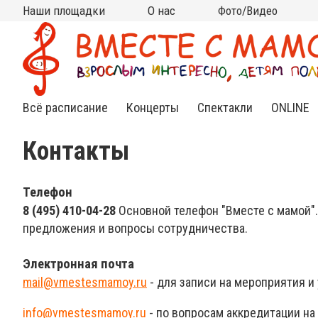
Наши площадки
О нас
Фото/Видео
Москва
Московская область
Все площадки на карте
на КИТАЙ-ГОРОДЕ
на ЧИСТЫХ ПРУДАХ
на ВДНХ
на НОВОСЛОБОДСКОЙ
на ПАРКЕ КУЛЬТУРЫ
в АРМЯНСКОМ
в СТАРОСАДСКОМ
в РАМЕНКАХ
на ТУРГЕНЕВСКОЙ
на КРАСНЫХ ВОРОТАХ
на МЯСНИЦКОЙ (Чистые
в МЫТИЩАХ (клуб
в МЫТИЩАХ (ДЦ "Смарт
Кто мы?
Контакты
Сотрудничество
Новости
Подвешенный билет
Фото
Видео
(Китай-город)
(школа Алгоритм)
пруды)
Самовар)
Ленд")
Всё расписание
Концерты
Спектакли
ONLINE
Нежная
Спектакли
Инд.зан
классика
для
Online
Контакты
малышей
Яркий джаз
Спектак
Cказки под
Online
музыку
Телефон
Веселый рок-н-
ролл
8 (495) 410-04-28
Основной телефон "Вместе с мамой".
Книжные
встречи
Необычный
предложения и вопросы сотрудничества.
фолк
Познавательные
Электронная почта
концерты
mail@vmestesmamoy.ru
- для записи на мероприятия и
info@vmestesmamoy.ru
- по вопросам аккредитации н