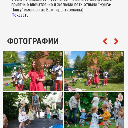
приятные впечатление и желание петь отныне "Чунга-
Чангу" именно так Вам гарантированы)
Показать
Также понравилась новая площадка, хотя именно моей
дочке на открытом воздухе было сложно
сосредоточиться на только музыке, в отличие от
концертов в зале.
ФОТОГРАФИИ