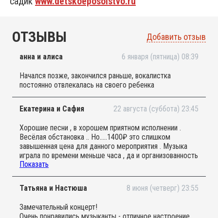
садик
www.detskoeposolstvo.ru
ОТЗЫВЫ
Добавить отзыв
анна и алиса
6 января (пятница) 08:39
Начался позже, закончился раньше, вокалистка
постоянно отвлекалась на своего ребенка
Екатерина и Сафия
22 августа (суббота) 23:45
Хорошие песни , в хорошем приятном исполнении .
Весёлая обстановка .. Но.....1400₽ это слишком
завышенная цена для данного мероприятия . Музыка
играла по времени меньше часа , да и организованность
Показать
оставляет желать лучшего )
Татьяна и Настюша
8 июня (четверг) 23:55
Замечательный концерт!
Очень понравились музыканты - отличное настроение,