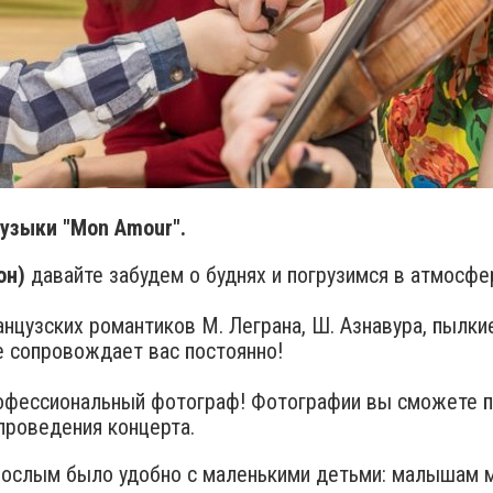
узыки "Mon Amour".
он)
давайте забудем о буднях и погрузимся в атмосфе
цузских романтиков М. Леграна, Ш. Азнавура, пылки
е сопровождает вас постоянно!
рофессиональный фотограф! Фотографии вы сможете п
проведения концерта.​
рослым было удобно с маленькими детьми: малышам м