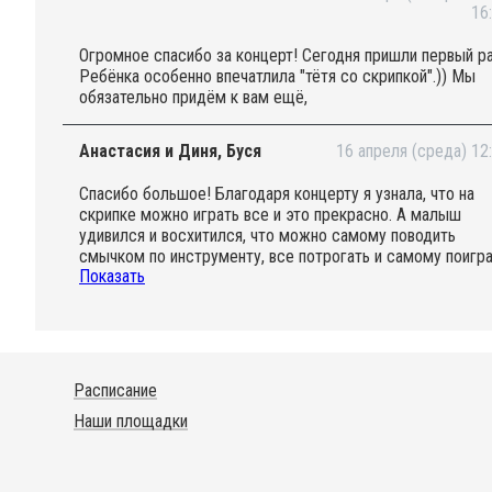
16
Огромное спасибо за концерт! Сегодня пришли первый ра
Ребёнка особенно впечатлила "тётя со скрипкой".)) Мы
обязательно придём к вам ещё,
Анастасия и Диня, Буся
16 апреля (среда) 12
Спасибо большое! Благодаря концерту я узнала, что на
скрипке можно играть все и это прекрасно. А малыш
удивился и восхитился, что можно самому поводить
смычком по инструменту, все потрогать и самому поигр
Показать
на клавишах аккордеона:)
Расписание
Наши площадки