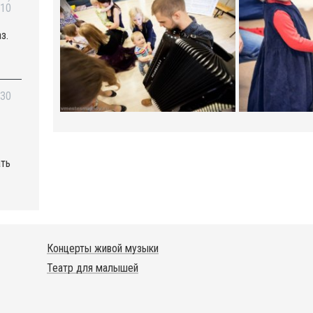
:10
з.
:30
ать
Концерты живой музыки
Театр для малышей