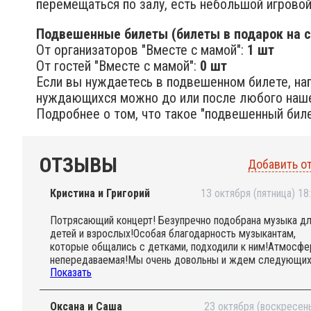
перемещаться по залу, есть небольшой игровой
Подвешенные билеты (билеты в подарок на с
От организаторов "Вместе с мамой":
1 шт
От гостей "Вместе с мамой":
0 шт
Если вы нуждаетесь в подвешенном билете, на
нуждающихся можно до или после любого наше
Подробнее о том, что такое "подвешенный биле
ОТЗЫВЫ
Добавить о
Кристина и Григорий
13 октября (пятница) 18
Потрясающий концерт! Безупречно подобрана музыка д
детей и взрослых!Особая благодарность музыкантам,
которые общались с детками, подходили к ним!Атмосфе
непередаваемая!Мы очень довольны и ждем следующи
Показать
концертов!
Оксана и Саша
23 октября (воскресен