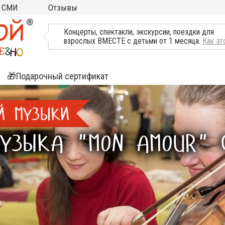
СМИ
Отзывы
ТВ, Пресса о нас
Концерты, спектакли, экскурсии, поездки для
взрослых ВМЕСТЕ с детьми от 1 месяца.
Как эт
🎁Подарочный сертификат
ятия
Й МУЗЫКИ
ли
МУЗЫКА "MON AMOUR" 