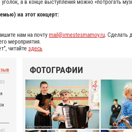
 уголок, а в конце выступления можно «потрогать муз
емью) на этот концерт:
пишите нам на почту
mail@vmestesmamoy.ru
. Сделать 
го мероприятия.
т", читайте
здесь
ФОТОГРАФИИ
тзыв
:05
ля
ра
х
ье)