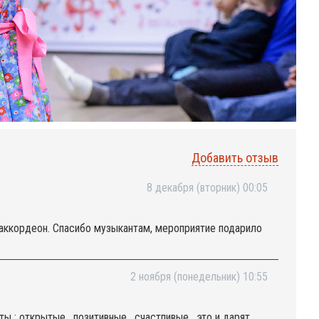
Добавить отзыв
8 декабря (вторник) 00:05
 аккордеон. Спасибо музыкантам, мероприятие подарило
2 ноября (понедельник) 10:55
 : открытые , позитивные , счастливые , это и дарят