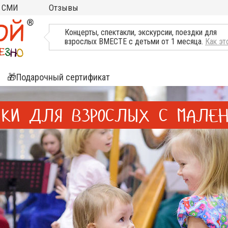
СМИ
Отзывы
ТВ, Пресса о нас
Концерты, спектакли, экскурсии, поездки для
взрослых ВМЕСТЕ с детьми от 1 месяца.
Как эт
🎁Подарочный сертификат
ятия
ЫКИ ДЛЯ ВЗРОСЛЫХ С МАЛЕН
ли