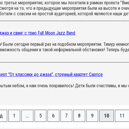
о третье мероприятие, которое мы посетили в рамках проекта "Вме
тря на то, что и предыдущие мероприятия были на высоте и очен
отали с совсем не простой аудиторией, которой являются наши дет
аз и свинг с трио Full Moon Jazz Band
! Были сегодня первый раз на подобном мероприятии. Тимур немног
озможность общения в такой неформальной обстановке! Теперь буд
рт "От классики до джаза", струнный квартет Caprice
ытым небом, и нам очень понравилось! Дети были счастливы, и мы 
ад
1
…
5
6
7
8
9
10
11