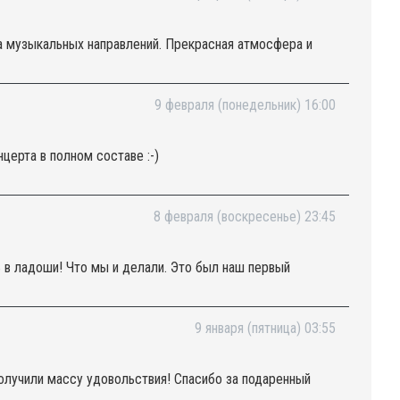
а музыкальных направлений. Прекрасная атмосфера и
9 февраля (понедельник) 16:00
церта в полном составе :-)
8 февраля (воскресенье) 23:45
ь в ладоши! Что мы и делали. Это был наш первый
9 января (пятница) 03:55
получили массу удовольствия! Спасибо за подаренный