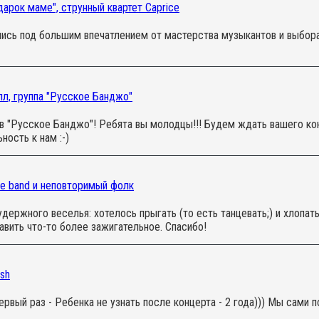
арок маме", струнный квартет Caprice
лись под большим впечатлением от мастерства музыкантов и выбор
л, группа "Русское Банджо"
в "Русское Банджо"! Ребята вы молодцы!!! Будем ждать вашего кон
ность к нам :-)
e band и неповторимый фолк
держного веселья: хотелось прыгать (то есть танцевать;) и хлопат
авить что-то более зажигательное. Спасибо!
sh
ервый раз - Ребенка не узнать после концерта - 2 года))) Мы сами 