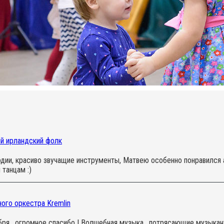
ый ирландский фолк
одии, красиво звучащие инструменты, Матвею особенно понравился
 танцам :)
ого оркестра Kremlin
ря , огромное спасибо ! Волшебная музыка , потрясающие музыканты