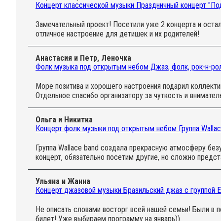
Концерт классической музыки Праздничный концерт "Под
Замечательный проект! Посетили уже 2 концерта и оста
отличное настроение для детишек и их родителей!
Анастасия и Петр, Леночка
Фолк музыка под открытым небом Джаз, фолк, рок-н-рол
Море позитива и хорошего настроения подарил коллекти
Отдельное спасибо организатору за чуткость и вниматель
Ольга и Никитка
Концерт фолк музыки под открытым небом Группа Wallac
Группа Wallace band создала прекрасную атмосферу безу
концерт, обязательно посетим другие, но сложно предст
Ульяна и Жанна
Концерт джазовой музыки Бразильский джаз с группой E
Не описать словами восторг всей нашей семьи! Были в п
билет! Уже выбираем программу на январь))