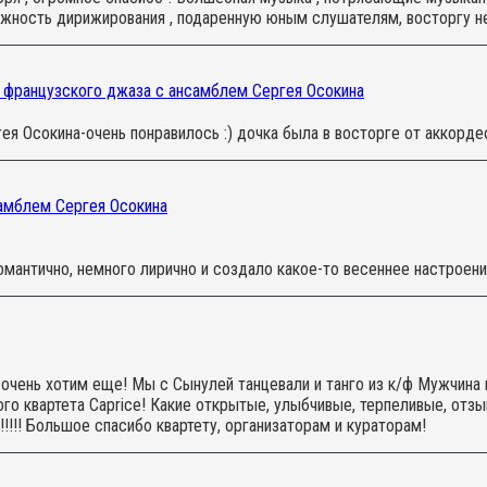
ожность дирижирования , подаренную юным слушателям, восторгу н
 французского джаза с ансамблем Сергея Осокина
я Осокина-очень понравилось :) дочка была в восторге от аккорде
самблем Сергея Осокина
мантично, немного лирично и создало какое-то весеннее настроени
очень хотим еще! Мы с Сынулей танцевали и танго из к/ф Мужчина 
о квартета Caprice! Какие открытые, улыбчивые, терпеливые, отзы
t!!!!! Большое спасибо квартету, организаторам и кураторам!