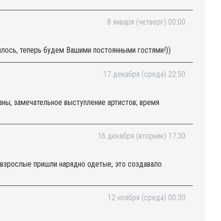
8 января (четверг) 00:00
вилось, теперь будем Вашими постоянными гостями!))
17 декабря (среда) 22:50
аны, замечательное выступление артистов; время
16 декабря (вторник) 17:30
и взрослые пришли нарядно одетые, это создавало
12 ноября (среда) 00:30