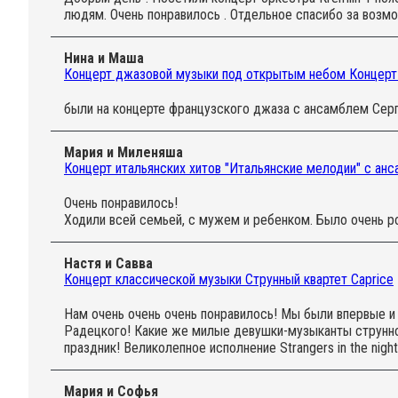
людям. Очень понравилось . Отдельное спасибо за возм
Нина и Маша
Концерт джазовой музыки под открытым небом Концерт
были на концерте французского джаза с ансамблем Серге
Мария и Миленяша
Концерт итальянских хитов "Итальянские мелодии" с ан
Очень понравилось!
Ходили всей семьей, с мужем и ребенком. Было очень ро
Настя и Савва
Концерт классической музыки Струнный квартет Caprice
Нам очень очень очень понравилось! Мы были впервые и 
Радецкого! Какие же милые девушки-музыканты струнног
праздник! Великолепное исполнение Strangers in the nigh
Мария и Софья