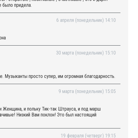
е было придела.
6 апреля (понедельник) 14:10
она
30 марта (понедельник) 15:10
е. Музыканты просто супер, им огромная благодарность.
9 марта (понедельник) 15:05
и Женщина, и польку Тик-так Штрауса, и под марш
вчивые! Низкий Вам поклон! Это был настоящий
19 февраля (четверг) 19:15