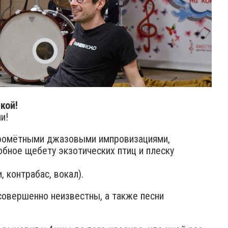
кой!
и!
скромётными джазовыми импровизациями,
обное щебету экзотических птиц и плеску
, контрабас, вокал).
 совершенно неизвестны, а также песни