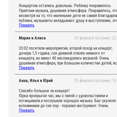
Концертом остались довольны. Ребенку понравилось.
Приятная музыка, душевная атмосфера. Понравилось, чт
несмотря на то, что маленькие дети не самая благодарн
публика, музыканты вкладывают душу в выступление, эт
Показать
заметно. Единственный минус, плохая вентиляция в
помещении, через полчаса там стало жарко и душно.
Обязательно посетим мероприятие еще раз.
Мария и Алиса
25 февраля (вторник) 22
23.02 посетили мероприятие, второй поход на концерт,
дочери 1,5 годика, сон дневной отвлёк немного от
концерта, но минут 40 наслаждались музыкой. Очень
душевная атмосфера, при большом количестве детей, в
Показать
малыши умеют общаться друг с другом, сюда хочется
возвращаться. Спасибо всем за проведение таких встре
Анна, Илья и Юрий
25 февраля (вторник) 10
Спасибо большое за концерт!
Юрка пропрыгал час, мы с папой с удовольствием и
потанцевали и послушали хорошую музыку. Бас-укулеле
вспоминаем до сих пор - поразил инструмент. Очень
Показать
здорово, что есть такие люди, которые позволяют
отдохнуть всей семьей!