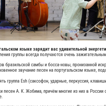
альском языке зарядит вас удивительной энергети
пления группы всегда получаются очень зажигательным
ов бразильской самбы и босса-новы, пронизанной и
новенное звучание песен на португальском языке, под
ть группа Esh (саксофон, ударные, перкуссия, клавиши
и песен А. К. Жобима, причём многие из них в России
е.