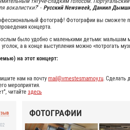
зумительным тягуче-сладким голосом. Португальский 
ля вокалистки?
" -
Русский Newsweek, Даниил Дымш
рофессиональный фотограф! Фотографии вы сможете п
проведения концерта.​
рослым было удобно с маленькими детьми: малышам м
 уголок, а в конце выступления можно «потрогать муз
емью) на этот концерт:
пишите нам на почту
mail@vmestesmamoy.ru
. Сделать 
го мероприятия.
т", читайте
здесь
ФОТОГРАФИИ
тзыв
:02