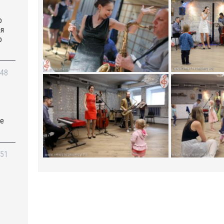
о
ая
о
:48
се
ч
:51