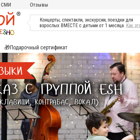
СМИ
Отзывы
ТВ, Пресса о нас
Концерты, спектакли, экскурсии, поездки для
взрослых ВМЕСТЕ с детьми от 1 месяца.
Как эт
🎁Подарочный сертификат
ятия
ЗЫКИ
ли
АЗ С ГРУППОЙ ESH
 КЛАВИШИ, КОНТРАБАС, ВОКАЛ)