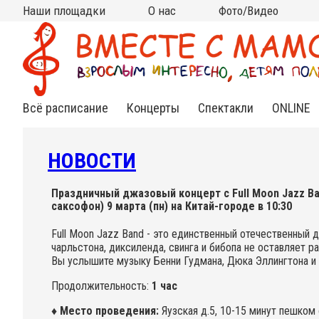
Наши площадки
О нас
Фото/Видео
Москва
Московская область
Все площадки на карте
на КИТАЙ-ГОРОДЕ
на ЧИСТЫХ ПРУДАХ
на ВДНХ
на НОВОСЛОБОДСКОЙ
на ПАРКЕ КУЛЬТУРЫ
в АРМЯНСКОМ
в СТАРОСАДСКОМ
в РАМЕНКАХ
на ТУРГЕНЕВСКОЙ
на КРАСНЫХ ВОРОТАХ
на МЯСНИЦКОЙ (Чистые
в МЫТИЩАХ (клуб
в МЫТИЩАХ (ДЦ "Смарт
Кто мы?
Контакты
Сотрудничество
Новости
Подвешенный билет
Фото
Видео
(Китай-город)
(школа Алгоритм)
пруды)
Самовар)
Ленд")
Всё расписание
Концерты
Спектакли
ONLINE
Нежная
Спектакли
Инд.зан
классика
для
Online
малышей
НОВОСТИ
Яркий джаз
Спектак
Cказки под
Online
музыку
Веселый рок-н-
Праздничный джазовый концерт с Full Moon Jazz Ban
ролл
саксофон) 9 марта (пн) на Китай-городе в 10:30
Книжные
встречи
Необычный
Full Moon Jazz Band - это единственный отечественный 
фолк
чарльcтона, диксиленда, свинга и бибопа не оставляет 
Вы услышите музыку Бенни Гудмана, Дюка Эллингтона и 
Познавательные
концерты
Продолжительность:
1 час
♦ Место проведения:
Яузская д.5, 10-15 минут пешком 