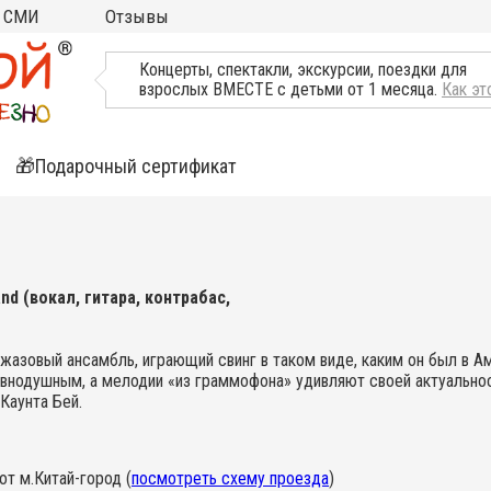
СМИ
Отзывы
ТВ, Пресса о нас
Концерты, спектакли, экскурсии, поездки для
взрослых ВМЕСТЕ с детьми от 1 месяца.
Как эт
🎁Подарочный сертификат
ятия
ли
d (вокал, гитара, контрабас,
джазовый ансамбль, играющий свинг в таком виде, каким он был в А
равнодушным, а мелодии «из граммофона» удивляют своей актуально
Каунта Бей.
от м.Китай-город (
посмотреть схему проезда
)