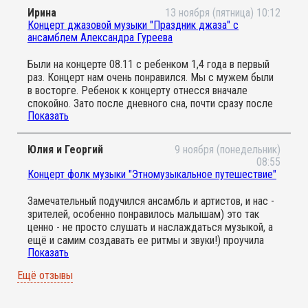
Ирина
13 ноября (пятница) 10:12
Концерт джазовой музыки "Праздник джаза" с
ансамблем Александра Гуреева
Были на концерте 08.11 с ребенком 1,4 года в первый
раз. Концерт нам очень понравился. Мы с мужем были
в восторге. Ребенок к концерту отнесся вначале
спокойно. Зато после дневного сна, почти сразу после
Показать
концерта, он проснулся с большой улыбкой и улыбка
еще долго не сходила у него с уст))) Мы очень рады,
что попали к Вам)))) Придем еще)))) Благодарим за
Юлия и Георгий
9 ноября (понедельник)
чудесную возможность приобщения маленьких деток к
08:55
прекрасной музыке)))))
Концерт фолк музыки "Этномузыкальное путешествие"
Замечательный подучился ансамбль и артистов, и нас -
зрителей, особенно понравилось малышам) это так
ценно - не просто слушать и наслаждаться музыкой, а
ещё и самим создавать ее ритмы и звуки!) проучила
Показать
вместе с сыном (1,8 мес) грандиозную подпитку на
предстояющую холодную осень). Музыканты очень -
Ещё отзывы
доброжелательные и открытые и веселые ребята.
Понравилось, что кроме музыки, интерактива ребята
рассказывали об истории появления инструментов.