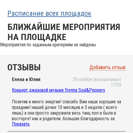
Расписание всех площадок
БЛИЖАЙШИЕ МЕРОПРИЯТИЯ
НА ПЛОЩАДКЕ
Мероприятия по заданным критериям не найдены
ОТЗЫВЫ
Добавить отзыв
Елена и Юлия
29 ноября (воскресенье)
17:03
Концерт джазовой музыки Группа Soul&Peppers
Позитив и много энергии! спасибо Вам наши хорошие за
праздник! нашей дочке 10 месяцев и 3 недели ( всего
лишь) а она просто закружила весь танц пол и была в
восторге! как и родители. большая благодарность за
Показать
такие мероприятия! надеямся на скорые встречи.