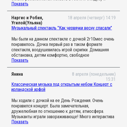
Показать
Петсону .
организаторов и музыкантов за эту
возможность. Спасибо!
Наргис и Робия,
18 апреля (четверг) 14:19
Угилой(Ульяна)
Музыкальный спектакль "Как червячки весну спасали"
Мы были на данном спектакле с дочкой 2г10мес очень
понравилось. Дочка первый раз в таком формате
спектакля, воодушевилась игрой скрипки. Домашняя
обстановка, детям комфортно, свободное
Показать
перемещение по залу. Все активно участвуют в сюжете
спектакля. Придём ещё на данный проект.
Янина
8 апреля (понедельник)
15:31
Классическая музыка под открытым небом Концерт с
ирландской арфой
Мы ходили с дочкой на ее День Рождения. Очень
понравился концерт. Была замечательная,
дружелюбная по отношению к детям, атмосфера.
Музыканты играли завораживающе! Много интерактива
Показать
для концерта классической музыки: в определенный