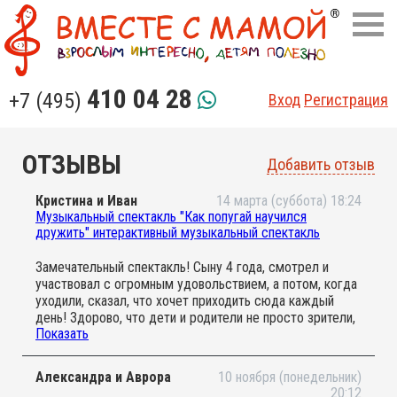
410 04 28
+7 (495)
Вход
Регистрация
ОТЗЫВЫ
Добавить отзыв
Кристина и Иван
14 марта (суббота) 18:24
Музыкальный спектакль "Как попугай научился
дружить" интерактивный музыкальный спектакль
Замечательный спектакль! Сыну 4 года, смотрел и
участвовал с огромным удовольствием, а потом, когда
уходили, сказал, что хочет приходить сюда каждый
день! Здорово, что дети и родители не просто зрители,
Показать
а участники представления! Актёры потрясающие -
уделяли внимание каждому ребёнку, была очень
душевная атмосфера. Понравилось музыкальное
Александра и Аврора
10 ноября (понедельник)
сопровождение - от начала и до конца спектакля
20:12