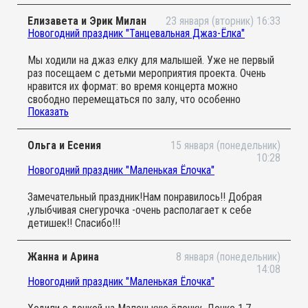
момент детям раздали шумелки (маракасы, бубенцы и
т.д.), чтобы они смогли подыграть, а после концерта
Елизавета и Эрик Милан
23 января (вторник) 16:33
дети могли потрогать инструменты и даже "поиграть"
Новогодний праздник "Танцевальная Джаз-Ёлка"
на них. Аня протанцевала весь концерт, ушла очень
довольная. Замечательный формат! Обязательно
Мы ходили на джаз елку для малышей. Уже не первый
придём еще!
раз посещаем с детьми мероприятия проекта. Очень
нравится их формат: во время концерта можно
свободно перемещаться по залу, что особенно
Показать
актуально для маленьких зрителей. Приятная легкая
музыка, стильная джазовая аранжировка известных
композиций, очень удачная форма подачи для
Ольга и Есения
15 января (понедельник)
знакомства малышей с музыкой. Понравился номер с
10:28
огоньками: всем раздали маленькие светящиеся
Новогодний праздник "Маленькая Ёлочка"
фонарики и в зале приглушили свет. Было ощущение,
что мы все попали в какую-то волшебную сказку. И в
Замечательный праздник!Нам понравилось!! Добрая
завершении мероприятия подарки детям - музыкальные
,улыбчивая снегурочка -очень располагает к себе
игрушки, и взрослым - книга Януша Корчака. В общем,
детишек!! Спасибо!!!
традиционно - приятные впечатления и хорошее
настроение после посещения концерта.
Жанна и Арина
8 января (понедельник)
14:08
Новогодний праздник "Маленькая Ёлочка"