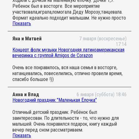
Ходили с дочкой на Маленькую ёлочку. Дочке 1,7.
Ребенок был в восторге. Все мероприятие
участвовала,играла,помогала Деду Морозу,танцевала.
Формат идеально подходит малышам. Не нужно просто
Показать
сидеть и смотреть,можно
поиграть,потанцевать,подвигаться. Идеально для
активных и подвижных детей. Спасибо большое.
Яна и Матвей
7 января (воскресенье)
Обязательно придем ещё раз
17:14
Концерт фолк музыки Новогодняя латиноамериканская
вечеринка с группой Amigos de Corazon
Очень все понравилось, вся наша семья в восторге,
натанцевались, повеселились, отлично провели время,
спасибо большое !))
Анна и Влад
6 января (суббота) 18:46
Новогодний праздник "Маленькая Ёлочка"
Отличный детский праздник. Ребёнок был
заинтересован. По длительности - то, что нужно для
малышей. Очень понравился подарок, книгу каждый
вечер перед сном рассматриваем.
Показать
Рекомендую