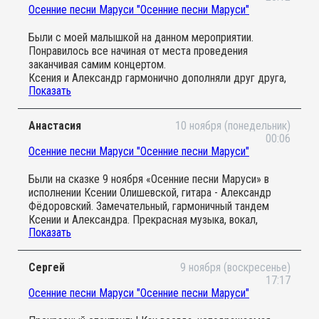
профессиональный музыкант играл на аккордеоне, а в
Осенние песни Маруси "Осенние песни Маруси"
конце даже разрешил детям поближе рассмотреть
инструмент и понажимать на клавиши) В общем,
Были с моей малышкой на данном мероприятии.
спасибо всей команде! Обязательно посетим и другие
Понравилось все начиная от места проведения
мероприятия!
заканчивая самим концертом.
Ксения и Александр гармонично дополняли друг друга,
Показать
сильный вокал и виртуозная игра на гитаре
Сюжет спектакля очень понравился и откликнулся
русской душе. Ребенок был в восторге от такого
Анастасия
10 ноября (понедельник)
количества интерактива , в котором можно
00:06
поучаствовать !
Осенние песни Маруси "Осенние песни Маруси"
Ждем новых встреч
Были на сказке 9 ноября «Осенние песни Маруси» в
исполнении Ксении Олишевской, гитара - Александр
Фёдоровский. Замечательный, гармоничный тандем
Ксении и Александра. Прекрасная музыка, вокал,
Показать
самобытные декорации, тематические игры для детей,
подобранные по возрасту (!).
Сергей
9 ноября (воскресенье)
Русские мотивы в спектакле очень понравились, не
17:17
банально. Традиционно, но в тоже время свежо: именно
Осенние песни Маруси "Осенние песни Маруси"
то, что я бы хотела донести своей дочке.