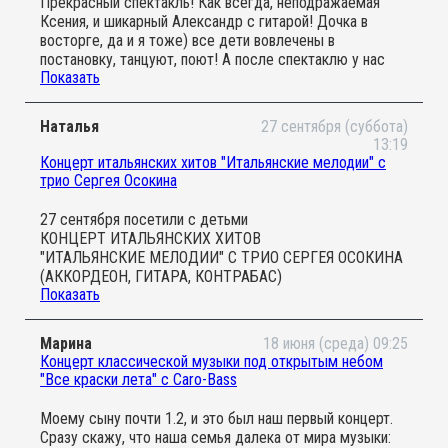
Прекрасный спектакль! Как всегда, неподражаемая
Люблю камерный формат для деток, площадка на
Ксения, и шикарный Александр с гитарой! Дочка в
«Дробь восемь» идеально подходит. Отличный
восторге, да и я тоже) все дети вовлечены в
семейный досуг. Спасибо организаторам и артистам!
постановку, танцуют, поют! А после спектаклю у нас
Показать
остался милейший «зайчик на пальчик». Очень
рекомендую!
Наталья
27 сентября (суббота)
13:19
Концерт итальянских хитов "Итальянские мелодии" с
трио Сергея Осокина
27 сентября посетили с детьми
КОНЦЕРТ ИТАЛЬЯНСКИХ ХИТОВ
"ИТАЛЬЯНСКИЕ МЕЛОДИИ" С ТРИО СЕРГЕЯ ОСОКИНА
(АККОРДЕОН, ГИТАРА, КОНТРАБАС)
Показать
Все великолепно от входа до выхода
Я с радостью окунулась в музыку
Смотрела на танцующих детей
Марина
18 июня (среда) 09:25
Счастливые и вдохновленные лица музыкантов
Концерт классической музыки под открытым небом
По-моему в это утро все было великолепно
"Все краски лета" с Caro-Bass
Спасибо вам
Процветания
Моему сыну почти 1.2, и это был наш первый концерт.
Сразу скажу, что наша семья далека от мира музыки: