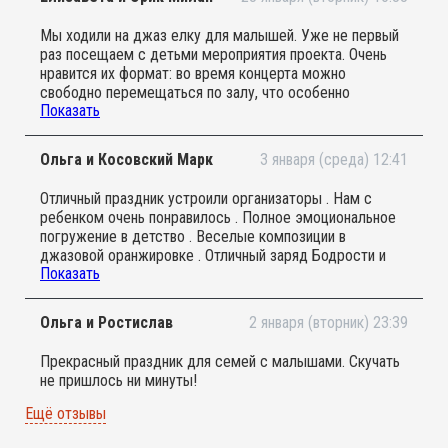
Мы ходили на джаз елку для малышей. Уже не первый
раз посещаем с детьми мероприятия проекта. Очень
нравится их формат: во время концерта можно
свободно перемещаться по залу, что особенно
Показать
актуально для маленьких зрителей. Приятная легкая
музыка, стильная джазовая аранжировка известных
композиций, очень удачная форма подачи для
Ольга и Косовский Марк
3 января (среда) 12:41
знакомства малышей с музыкой. Понравился номер с
огоньками: всем раздали маленькие светящиеся
Отличный праздник устроили организаторы . Нам с
фонарики и в зале приглушили свет. Было ощущение,
ребенком очень понравилось . Полное эмоциональное
что мы все попали в какую-то волшебную сказку. И в
погружение в детство . Веселые композиции в
завершении мероприятия подарки детям - музыкальные
джазовой оранжировке . Отличный заряд Бодрости и
игрушки, и взрослым - книга Януша Корчака. В общем,
Показать
хорошего настроения получили на весь день .
традиционно - приятные впечатления и хорошее
настроение после посещения концерта.
Ольга и Ростислав
2 января (вторник) 23:39
Прекрасный праздник для семей с малышами. Скучать
не пришлось ни минуты!
Ещё отзывы