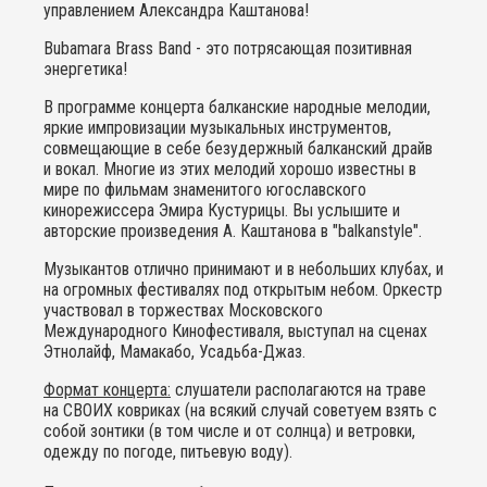
управлением Александра Каштанова!
Bubamara Brass Band - это потрясающая позитивная
энергетика!
В программе концерта балканские народные мелодии,
яркие импровизации музыкальных инструментов,
совмещающие в себе безудержный балканский драйв
и вокал. Многие из этих мелодий хорошо известны в
мире по фильмам знаменитого югославского
кинорежиссера Эмира Кустурицы. Вы услышите и
авторские произведения А. Каштанова в "balkanstyle".
Музыкантов отлично принимают и в небольших клубах, и
на огромных фестивалях под открытым небом. Оркестр
участвовал в торжествах Московского
Международного Кинофестиваля, выступал на сценах
Этнолайф, Мамакабо, Усадьба-Джаз.
Формат концерта:
слушатели располагаются на траве
на СВОИХ ковриках (на всякий случай советуем взять с
собой зонтики (в том числе и от солнца) и ветровки,
одежду по погоде, питьевую воду).