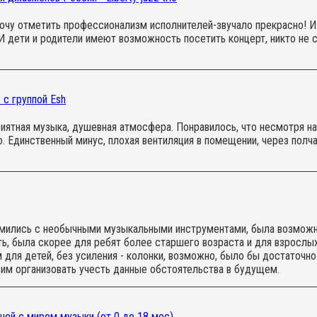
Хочу отметить профессионализм исполнителей-звучало прекрасно! И 
 И дети и родители имеют возможность посетить концерт, никто не 
с группой Esh
ятная музыка, душевная атмосфера. Понравилось, что несмотря на 
. Единственный минус, плохая вентиляция в помещении, через полч
омились с необычными музыкальными инструментами, была возможно
, была скорее для ребят более старшего возраста и для взрослых, 
 для детей, без усиления - колонки, возможно, было бы достаточно
сим организовать учесть данные обстоятельства в будущем.
ей с миром музыки (от 0 до 18 мес)