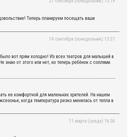
21 сентября (понедельник) 15:19
удовольствие! Теперь планируем посещать ваши
14 сентября (понедельник) 13:37
ле было вот прям холодно! Из всех театров для малышей в
е знаю от этого или нет, но теперь ребёнок с соплями.
лать ее комфортной для маленьких зрителей. На нашем
сезонье, когда температура резко менялась от тепла в
С уважением, команда "Вместе с мамой"
11 марта (среда) 16:36