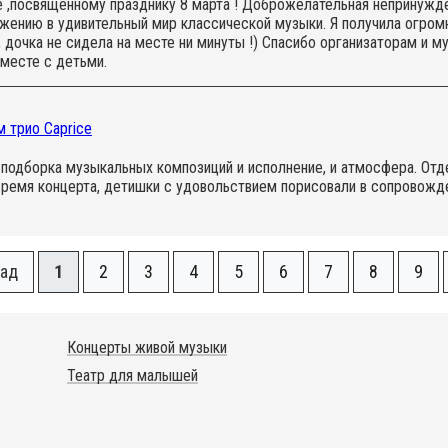
 ,посвященному празднику 8 марта ! Доброжелательная непринужден
ению в удивительный мир классической музыки. Я получила огромн
 , дочка не сидела на месте ни минуты !) Спасибо организаторам и 
месте с детьми.
 трио Caprice
 подборка музыкальных композиций и исполнение, и атмосфера. От
время концерта, детишки с удовольствием порисовали в сопровожд
зад
1
2
3
4
5
6
7
8
9
Концерты живой музыки
Театр для малышей