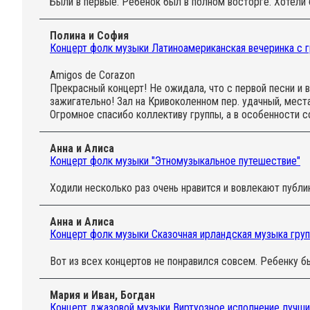
Были в первые. Ребенок был в полном восторге. Хотели 
Полина и София
Концерт фолк музыки Латиноамериканская вечеринка с г
Amigos de Corazon
Прекрасный концерт! Не ожидала, что с первой песни и 
зажигательно! Зал на Кривоколенном пер. удачный, мест
Огромное спасибо коллективу группы, а в особенности с
Анна и Алиса
Концерт фолк музыки "Этномузыкальное путешествие"
Ходили несколько раз очень нравится и вовлекают публи
Анна и Алиса
Концерт фолк музыки Сказочная ирландская музыка груп
Вот из всех концертов не понравился совсем. Ребенку б
Мария и Иван, Богдан
Концерт джазовой музыки Виртуозное исполнение лучших 