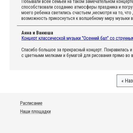
Побывали всей семьей на таком замечательном концерте
способствовали созданию атмосферы праздника и погруж
моего ребенка светились счастьем ,несмотря на то, что
возможность прикоснуться к волшебному миру музыки в
Анна и Ванюша
Концерт классической музыки "Осенний бал" со струнным
Спасибо большое за прекрасный концерт. Понравилась и
с цветными мелками и бумагой для рисования прямо во 
« На
Расписание
Наши площадки