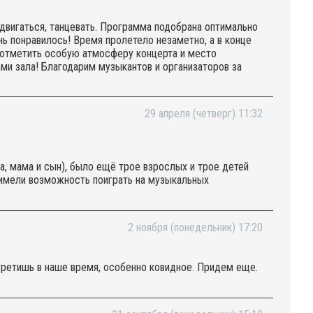
двигаться, танцевать. Программа подобрана оптимально
нь понравилось! Время пролетело незаметно, а в конце
 отметить особую атмосферу концерта и место
ми зала! Благодарим музыкантов и организаторов за
29 апреля (четверг) 11:32
, мама и сын), было ещё трое взрослых и трое детей
е имели возможность поиграть на музыкальных
2 ноября (понедельник) 17:20
третишь в наше время, особенно ковидное. Придем еще.