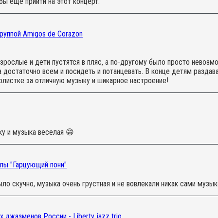
бы ещё прийти на этот концерт.
руппой Amigos de Corazon
взрослые и дети пустятся в пляс, а по-другому было просто невозмо
а достаточно всем и посидеть и потанцевать. В конце детям раздав
олистке за отличную музыку и шикарное настроение!
ку и музыка веселая 😁
пы "Гарцующий пони"
ыло скучно, музыка очень грустная и не вовлекали никак сами музык
джазменов России - Liberty jazz trio