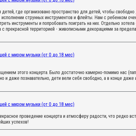
детей, где организовано пространство для детей, чтобы свободно 
в исполнении струнных инструментов и флейты. Нам с ребенком оче
еть инструменты и попробовать поиграть на них. Отдельно хотела
а с прекрасной территорией - живописными декорациями за предела
й компании!
ей с миром музыки (от 0 до 18 мес)
ением этого концерта. Было достаточно камерно-помимо нас (папа
но и даже познавательно, дети вели себя свободно, а в конце даж
ей с миром музыки (от 0 до 18 мес)
рекрасное проведение концерта и атмосферу радости, что редко вс
йших успехов!