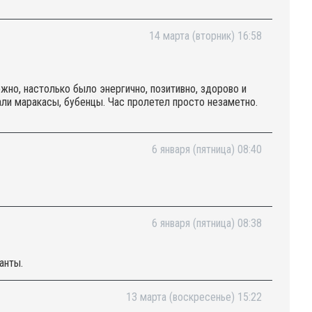
14 марта (вторник) 16:58
жно, настолько было энергично, позитивно, здорово и
али маракасы, бубенцы. Час пролетел просто незаметно.
6 января (пятница) 08:40
6 января (пятница) 08:38
анты.
13 марта (воскресенье) 15:22