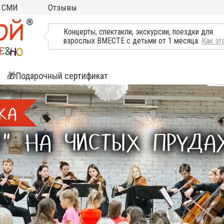
СМИ
Отзывы
ТВ, Пресса о нас
Концерты, спектакли, экскурсии, поездки для
взрослых ВМЕСТЕ с детьми от 1 месяца.
Как эт
🎁Подарочный сертификат
ятия
КА
ли
Й" НА ЧИСТЫХ ПРУДА