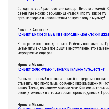
Сегодня второй раз посетили концерт Вместе с мамой. 
детей, где можно свободно двигаться, играть, рисовать.
организаторам и исполнителям за прекрасную музыку!
Роман и Анастасия
Концерт джазовой музыки Новогодний бразильский джаз 
Концертом остались довольны. Ребенку понравилось. При
музыканты вкладывают душу в выступление, это заметно
мероприятие еще раз.
Ирина и Михаил
Концерт фолк музыки "Этномузыкальное путешествие"
Очень интересный и познавательный концерт, мы познак
отметить, что программа, особенно информационная часть
ценно. Также, по нашему мнению звук был очень громким
очень утомились и в то же время перевозбудились. Про
Ирина и Михаил
Концерт классической музыки Первое знакомство малыш