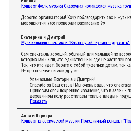
Ксения
Концерт фолк музыки Сказочная ирландская музыка груп
Дорогие организаторы! Хочу поблагодарить вас и музык
мероприятия, уже проверила расписание 😍
Екатерина и Дмитрий
Музыкальный спектакль "Как попугай научился дружить"
Сам спектакль хороший, обычный для малышей по возрасту
которых мы были, это единственный, где не застелен пол
Так, что кто идёт, берите с собой туфельки детям, так ка
Ну про печенье писали другие.
Уважаемые Екатерина и Дмитрий!
Спасибо за Ваш отзыв! Мы очень рады, что спектак
Приносим свои искренние извинения, что в зале бы
деревянном полу расстилаем теплые пледы и подушк
Показать
холод и наоборот, не успели вовремя отреагировать
Пусть Ваш малыш поскорее поправится!
Анна и Варвара
Концерт классической музыки Праздничный концерт "Под