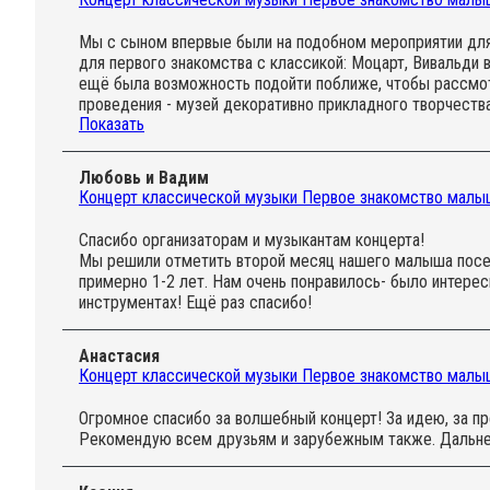
Мы с сыном впервые были на подобном мероприятии для 
для первого знакомства с классикой: Моцарт, Вивальди 
ещё была возможность подойти поближе, чтобы рассмотр
проведения - музей декоративно прикладного творчеств
Показать
доставленное удовольствие и лёгкое время в прекрасно
Любовь и Вадим
Концерт классической музыки Первое знакомство малыш
Спасибо организаторам и музыкантам концерта!
Мы решили отметить второй месяц нашего малыша посещ
примерно 1-2 лет. Нам очень понравилось- было интерес
инструментах! Ещё раз спасибо!
Анастасия
Концерт классической музыки Первое знакомство малыш
Огромное спасибо за волшебный концерт! За идею, за п
Рекомендую всем друзьям и зарубежным также. Дальне