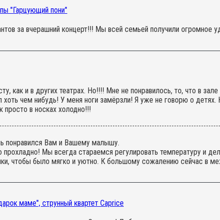
пы "Гарцующий пони"
антов за вчерашний концерт!!! Мы всей семьей получили огромное 
, как и в других театрах. Но!!!! Мне не понравилось, то, что в за
 хоть чем нибудь! У меня ноги замёрзли! Я уже не говорю о детях. Н
к просто в носках холодно!!!
ль понравился Вам и Вашему малышу.
ло прохладно! Мы всегда стараемся регулировать температуру и де
и, чтобы было мягко и уютно. К большому сожалению сейчас в меж
.
арок маме", струнный квартет Caprice