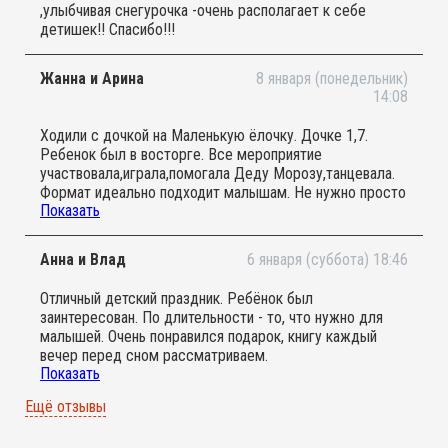
,улыбчивая снегурочка -очень располагает к себе
детишек!! Спасибо!!!
Жанна и Арина
8 января (понедельник)
14:08
Ходили с дочкой на Маленькую ёлочку. Дочке 1,7.
Ребенок был в восторге. Все мероприятие
участвовала,играла,помогала Деду Морозу,танцевала.
Формат идеально подходит малышам. Не нужно просто
Показать
сидеть и смотреть,можно
поиграть,потанцевать,подвигаться. Идеально для
активных и подвижных детей. Спасибо большое.
Анна и Влад
6 января (суббота) 18:46
Обязательно придем ещё раз
Отличный детский праздник. Ребёнок был
заинтересован. По длительности - то, что нужно для
малышей. Очень понравился подарок, книгу каждый
вечер перед сном рассматриваем.
Показать
Рекомендую
Ещё отзывы