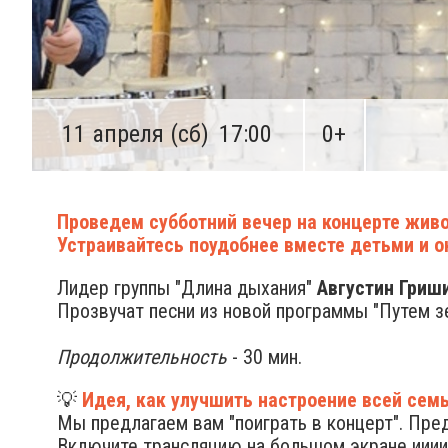
11 апреля (сб)
17:00
0+
Проведем субботний вечер на концерте живо
Устраивайтесь поудобнее вместе детьми и о
Лидер группы "Длина дыхания"
Августин Гриши
Прозвучат песни из новой программы "Путем зе
Продолжительность
- 30 мин.
💡
Идея, как улучшить настроение всей семь
Мы предлагаем вам "поиграть в концерт". Пред
Включите трансляцию на большом экране ииии