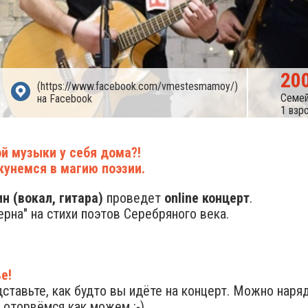
20
(https://www.facebook.com/vmestesmamoy/)
Семей
на Facebook
1 взр
й музыки у себя дома?!
кунемся в магию поэзии.
н (вокал, гитара)
проведет
online концерт
.
рна" на стихи поэтов Серебряного века.
е!
ставьте, как будто вы идёте на концерт. Можно наря
 оторвёмся как можем :-)