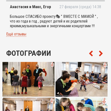
запланированы моменты участия детей. Детям
Анастасия и Макс, Егор
27 февраля (среда) 14:38
позволяют двигаться по залу, выражать эмоции. Мой
малыш был доволен.
Большое СПАСИБО проекту🎭 " ВМЕСТЕ С МАМОЙ " ,
Из недостатков отмечу лишь скудный реквизит, тесные
что из года в год , радуют детей и их родителей
и душные раздевалки. Помещение подвальное. Нет
яркими,музыкальными и энергичными концертами !!!
фойе, ожидать представления приходится в
малюсеньких коридорах и раздевалках. Словом, не
Ещё отзывы
совсем театр)) Тем не менее советую посетить одно
из мероприятий и составить свое впечатление.
Артистам отдельное спасибо!
ФОТОГРАФИИ