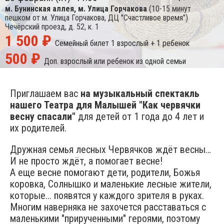
м. Бунинская аллея, м. Улица Горчакова
(10-15 минут
пешком от м. Улица Горчакова, ДЦ "Счастливое время")
Чечёрский проезд, д. 52, к. 1
1 500 ₽
Семейный билет
1 взрослый + 1 ребенок
500 ₽
Доп. взрослый или ребенок из одной семьи
Приглашаем вас
на музыкальный спектакль
нашего Театра для Малышей "Как червячки
весну спасали"
для детей от 1 года до 4 лет и
их родителей.
Дружная семья лесных Червячков ждёт весны…
И не просто ждёт, а помогает весне!
А еще весне помогают дети, родители, Божья
коровка, Солнышко и маленькие лесные жители,
которые... появятся у каждого зрителя в руках.
Многим наверняка не захочется расставаться с
маленькими "прирученными" героями, поэтому