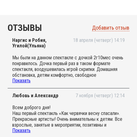
ОТЗЫВЫ
Добавить отзыв
Наргис и Робия,
18 апреля (четверг) 14:19
Угилой(Ульяна)
Мы были на данном спектакле с дочкой 2г10мес очень
понравилось. Дочка первый раз в таком формате
спектакля, воодушевилась игрой скрипки. Домашняя
обстановка, детям комфортно, свободное
Показать
перемещение по залу. Все активно участвуют в сюжете
спектакля. Придём ещё на данный проект.
Любовь и Александр
7 ноября (четверг) 12:14
Всем доброго дня!
Наш первый спектакль «Как червячки весну спасали».
Прекрасные артисты! Очень внимательны к детям. Все
взрослые, занятые в мероприятии, позитивны и
Показать
доброжелательны. Могу рекомендовать для самых
маленьких театралов. Действие не затянуто. В действии