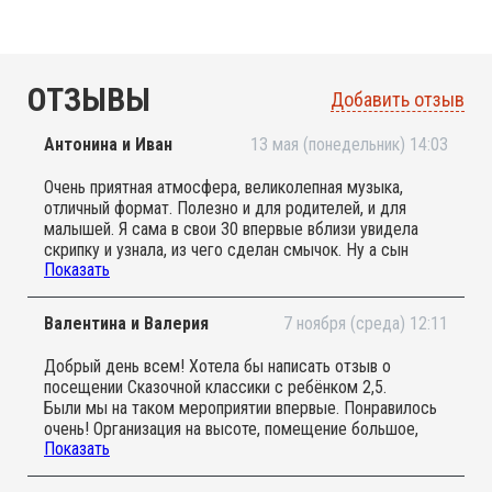
ОТЗЫВЫ
Добавить отзыв
Антонина и Иван
13 мая (понедельник) 14:03
Очень приятная атмосфера, великолепная музыка,
отличный формат. Полезно и для родителей, и для
малышей. Я сама в свои 30 впервые вблизи увидела
скрипку и узнала, из чего сделан смычок. Ну а сын
Показать
просто пообщался с другими малышами и весело
провёл время. Детки и родители вели себя адекватно,
ничто не мешало восприятию музыки. Немного было
Валентина и Валерия
7 ноября (среда) 12:11
душновато, но это потому что другие родители, боясь
сквозняков, попросили закрыть окно. И ещё на нашем
Добрый день всем! Хотела бы написать отзыв о
мероприятии не было фотографа, но это мелочи, т.к.
посещении Сказочной классики с ребёнком 2,5.
основной целью было приобщение к музыке.
Были мы на таком мероприятии впервые. Понравилось
очень! Организация на высоте, помещение большое,
Показать
уютное, светлое. было не тесно, хоть и людей было
довольно много. Многие приходили с грудничками,
некоторые под музыку прямо во время концерта уснули