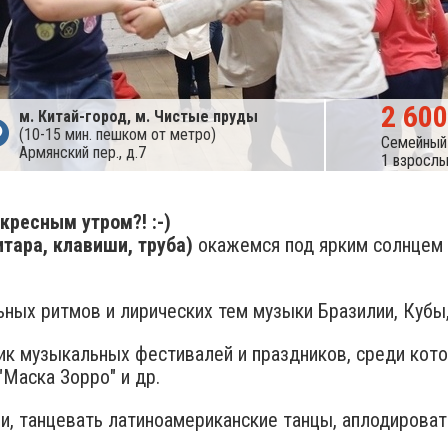
2 600
м. Китай-город, м. Чистые пруды
(10-15 мин. пешком от метро)
Семейный
Армянский пер., д.7
1 взрослы
ресным утром?! :-)
итара, клавиши, труба)
окажемся под ярким солнцем Б
ьных ритмов и лирических тем музыки Бразилии, Кубы,
ик музыкальных фестивалей и праздников, среди которы
"Маска Зорро" и др.
и, танцевать латиноамериканские танцы, аплодироват