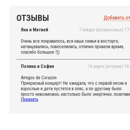
ОТЗЫВЫ
Добавить о
Яна и Матвей
7 января (воскресенье) 17
Очень все понравилось, вся наша семья в восторге,
натанцевались, повеселились, отлично провели время,
спасибо большое !))
Полина и София
14 марта (вторник) 16
Amigos de Corazon
Прекрасный концерт! Не ожидала, что с первой песни и
взрослые и дети пустятся в пляс, а по-другому было
просто невозможно, настолько было энергично, позитивн
Показать
здорово и зажигательно! Зал на Кривоколенном пер.
удачный, места достаточно всем и посидеть и потанцева
В конце детям раздавали маракасы, бубенцы. Час
пролетел просто незаметно.
Огромное спасибо коллективу группы, а в особенности
солистке за отличную музыку и шикарное настроение!