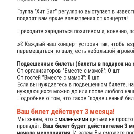
Группа "Хит Бит" регулярно выступает в изве
подарят вам яркие впечатления от концерта!
Приходите зарядиться позитивом и, конечно, п
👶 Каждый наш концерт устроен так, чтобы в
перемещаться по залу, есть небольшой игровой
Подвешенные билеты (билеты в подарок на с
От организаторов "Вместе с мамой":
0 шт
От гостей "Вместе с мамой":
0 шт
Если вы нуждаетесь в подвешенном билете, на
нуждающихся можно до или после любого наш
Подробнее о том, что такое "подвешенный бил
Ваш билет действует 3 месяца!
Мы знаем, что с
маленькими
детьми не просто 
пропадёт.
Ваш билет будет действителен 3 м
начала мероприятия.
И затем Вы сможете посе