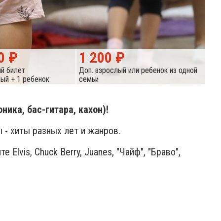
0 ₽
1 200 ₽
й билет
Доп. взрослый или ребенок из одной
лый + 1 ребенок
семьи
ника, бас-гитара, кахон)!
 - хиты разных лет и жанров.
lvis, Chuck Berry, Juanes, "Чайф", "Браво",