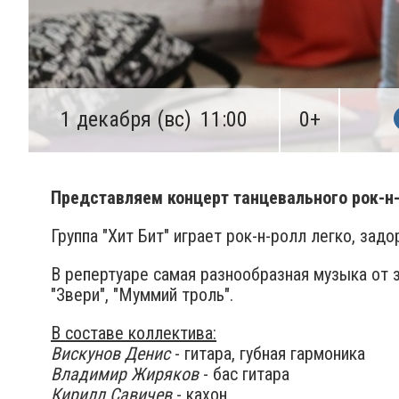
1 декабря (вс)
11:00
0+
Представляем концерт танцевального рок-н-ро
Группа "Хит Бит" играет рок-н-ролл легко, за
В репертуаре самая разнообразная музыка от за
"Звери", "Муммий троль".
В составе коллектива:
Вискунов Денис
- гитара, губная гармоника
Владимир Жиряков
- бас гитара
Кирилл Савичев
- кахон