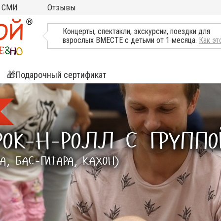
СМИ
Отзывы
ТВ, Пресса о нас
Концерты, спектакли, экскурсии, поездки для
взрослых ВМЕСТЕ с детьми от 1 месяца.
Как эт
🎁Подарочный сертификат
ятия
ли
ОК-Н-РОЛЛ С ГРУППО
А, БАС-ГИТАРА, КАХОН)