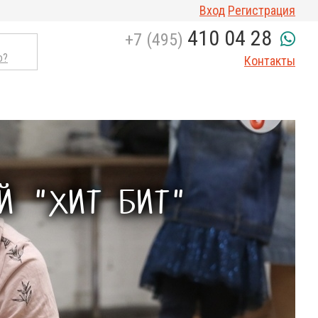
Вход
Регистрация
410 04 28
+7 (495)
о?
Контакты
Й "ХИТ БИТ"