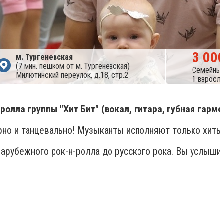
3 00
м. Тургеневская
(7 мин. пешком от м. Тургеневская)
Семейны
Милютинский переулок, д.18, стр.2
1 взрос
лла группы "Хит Бит" (вокал, гитара, губная гармо
дорно и танцевально! Музыканты исполняют только хиты
рубежного рок-н-ролла до русского рока. Вы услышите E