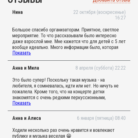
Нина
22 октября (воскресенье)
16:27
Большое спасибо организаторам. Приятное, светлое
мероприятие. То что рассказывали было интересно
даже взрослой мне. Мне кажется что для детей с 5 лет
вообще идеально. Много информации было, которая
Показать
подавалась в интересной форме. Но и для двухлетнего
ребенка очень интересно.
Анна и Мила
8 апреля (суббота) 22:22
Это было супер! Поскольку такая музыка - на
любителя, я сомневалась, идти или нет. Но ничуть не
пожалела. Кроме того, что на концерте детки
знакомятся с очень редкими перкуссионными,
Показать
духовыми инструментами (вы, например, знаете, какой
волшебный звук источает калимба?), концерт очень
ритмичен. Завораживает, настраивает, погружает. Не
Анна и Алиса
6 января (пятница) 08:40
столько мелодия, сколько ритм. Ну и исполнители вне
конкуренции! Чистый талант и чистый свет! И детки не
Ходили несколько раз очень нравится и вовлекают
могут это не чувствовать! Спасибо группе «Длина
публику и музыка веселая 😁