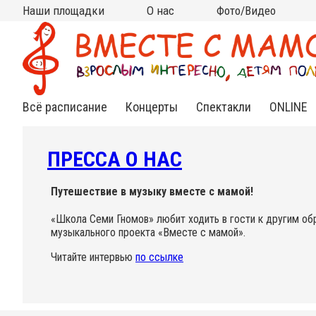
Наши площадки
О нас
Фото/Видео
Москва
Московская область
Все площадки на карте
на КИТАЙ-ГОРОДЕ
на ЧИСТЫХ ПРУДАХ
на ВДНХ
на НОВОСЛОБОДСКОЙ
на ПАРКЕ КУЛЬТУРЫ
в АРМЯНСКОМ
в СТАРОСАДСКОМ
в РАМЕНКАХ
на ТУРГЕНЕВСКОЙ
на КРАСНЫХ ВОРОТАХ
на МЯСНИЦКОЙ (Чистые
в МЫТИЩАХ (клуб
в МЫТИЩАХ (ДЦ "Смарт
Кто мы?
Контакты
Сотрудничество
Новости
Подвешенный билет
Фото
Видео
(Китай-город)
(школа Алгоритм)
пруды)
Самовар)
Ленд")
Всё расписание
Концерты
Спектакли
ONLINE
Нежная
Спектакли
Инд.зан
классика
для
Online
малышей
ПРЕССА О НАС
Яркий джаз
Спектак
Cказки под
Online
музыку
Веселый рок-н-
Путешествие в музыку вместе с мамой!
ролл
Книжные
«Школа Семи Гномов» любит ходить в гости к другим об
встречи
Необычный
музыкального проекта «Вместе с мамой».
фолк
Читайте интервью
по ссылке
Познавательные
концерты