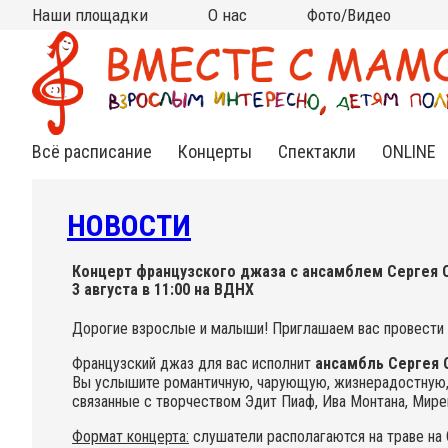
Наши площадки
О нас
Фото/Видео
Москва
Московская область
Все площадки на карте
на КИТАЙ-ГОРОДЕ
на ЧИСТЫХ ПРУДАХ
на ВДНХ
на НОВОСЛОБОДСКОЙ
на ПАРКЕ КУЛЬТУРЫ
в АРМЯНСКОМ
в СТАРОСАДСКОМ
в РАМЕНКАХ
на ТУРГЕНЕВСКОЙ
на КРАСНЫХ ВОРОТАХ
на МЯСНИЦКОЙ (Чистые
в МЫТИЩАХ (клуб
в МЫТИЩАХ (ДЦ "Смарт
Кто мы?
Контакты
Сотрудничество
Новости
Подвешенный билет
Фото
Видео
(Китай-город)
(школа Алгоритм)
пруды)
Самовар)
Ленд")
Всё расписание
Концерты
Спектакли
ONLINE
Нежная
Спектакли
Инд.зан
классика
для
Online
малышей
НОВОСТИ
Яркий джаз
Спектак
Cказки под
Online
музыку
Веселый рок-н-
Концерт французского джаза с ансамблем Сергея О
ролл
3 августа в 11:00 на ВДНХ
Книжные
встречи
Необычный
Дорогие взрослые и малыши! Приглашаем вас провести 
фолк
Французский джаз для вас исполнит
ансамбль Сергея 
Познавательные
Вы услышите романтичную, чарующую, жизнерадостную, 
концерты
связанные с творчеством Эдит Пиаф, Ива Монтана, Мире
Формат концерта:
слушатели располагаются на траве на С