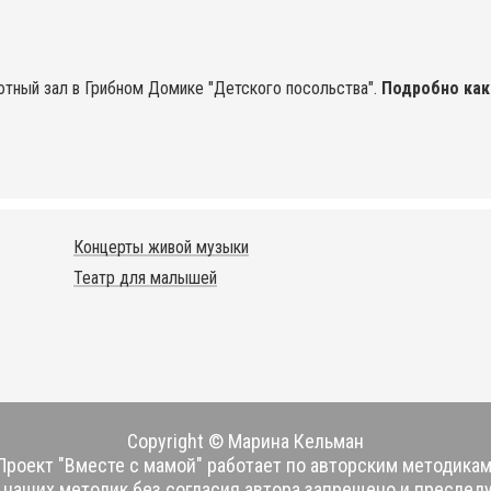
уютный зал в Грибном Домике "Детского посольства".
Подробно как
Концерты живой музыки
Театр для малышей
Copyright © Марина Кельман
Проект "Вместе с мамой" работает по авторским методикам
наших методик без согласия автора запрещено и преследу