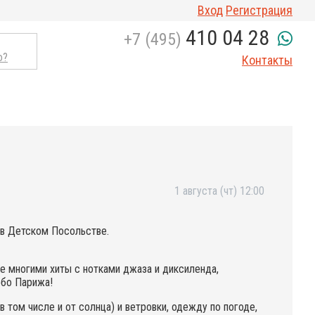
Вход
Регистрация
410 04 28
+7 (495)
о?
Контакты
1 августа (чт) 12:00
 в Детском Посольстве.
 многими хиты с нотками джаза и диксиленда,
ебо Парижа!
 том числе и от солнца) и ветровки, одежду по погоде,