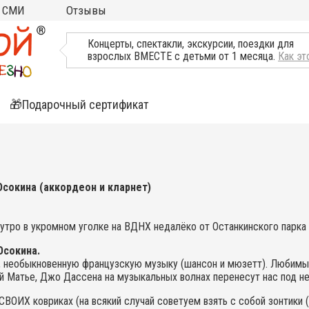
СМИ
Отзывы
ТВ, Пресса о нас
Концерты, спектакли, экскурсии, поездки для
взрослых ВМЕСТЕ с детьми от 1 месяца.
Как эт
🎁Подарочный сертификат
ятия
ли
сокина (аккордеон и кларнет)
утро в укромном уголке на ВДНХ недалёко от Останкинского парка
Осокина.
необыкновенную французскую музыку (шансон и мюзетт). Любимые
й Матье, Джо Дассена на музыкальных волнах перенесут нас под н
ВОИХ ковриках (на всякий случай советуем взять с собой зонтики (в