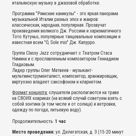
итальянскую музыку в джазовой обработке.
Программа "Римские каникулы" - это яркая панорама
музыкальной Италии разных эпох и жанров:
классическая, народная, популярная. Прозвучат
произведения великого Дж. Россини и харизматичного
Тото Кутуньо, популярные танцевальные композиции и
известная всем "O, Sole mio" Дж. Капурро.
Группа Classy Jazz сотрудничает с Театром Стаса
Намина и с прославленным композитором Геннадием
Гладковым.
Лидер группы Олег Матвеев - музыкант-
мультиинструменталист, композитор, аранжировщик,
виртуозно владеет саксофоном и кларнетом.
Формат концерта:
слушатели располагаются на траве
на СВОИХ ковриках (на всякий случай советуем взять с
собой зонтики (в том числе и от солнца) и ветровки,
одежду по погоде, питьевую воду).
Продолжительность:
1 час
Место проведения:
ул. Делегатская, д. 3 (15-20 минут