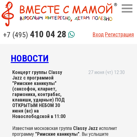
410 04 28
+7 (495)
Вход
Регистрация
НОВОСТИ
Концерт группы Classy
27 июня (чт) 12:30
Jazz с программой
"Римские каникулы"
(саксофон, кларнет,
гармоника, контрабас,
клавиши, ударные) ПОД
ОТКРЫТЫМ НЕБОМ 30
июня (вс) на
Новослободской в 11:00
Известная московская группа
Classy Jazz
исполнит
программу
"Римские каникулы"
. Вы услышите