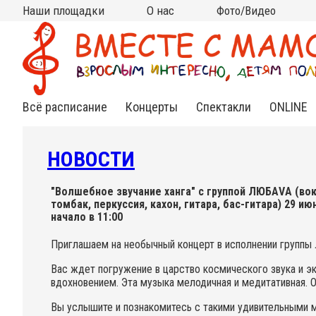
Наши площадки
О нас
Фото/Видео
Москва
Московская область
Все площадки на карте
на КИТАЙ-ГОРОДЕ
на ЧИСТЫХ ПРУДАХ
на ВДНХ
на НОВОСЛОБОДСКОЙ
на ПАРКЕ КУЛЬТУРЫ
в АРМЯНСКОМ
в СТАРОСАДСКОМ
в РАМЕНКАХ
на ТУРГЕНЕВСКОЙ
на КРАСНЫХ ВОРОТАХ
на МЯСНИЦКОЙ (Чистые
в МЫТИЩАХ (клуб
в МЫТИЩАХ (ДЦ "Смарт
Кто мы?
Контакты
Сотрудничество
Новости
Подвешенный билет
Фото
Видео
(Китай-город)
(школа Алгоритм)
пруды)
Самовар)
Ленд")
Всё расписание
Концерты
Спектакли
ONLINE
Нежная
Спектакли
Инд.зан
классика
для
Online
малышей
НОВОСТИ
Яркий джаз
Спектак
Cказки под
Online
музыку
Веселый рок-н-
"Волшебное звучание ханга" с группой ЛЮБАVА (вока
ролл
томбак, перкуссия, кахон, гитара, бас-гитара) 29 ию
Книжные
начало в 11:00
встречи
Необычный
фолк
Приглашаем на необычный концерт в исполнении групп
Познавательные
Вас ждет погружение в царство космического звука и эк
концерты
вдохновением. Эта музыка мелодичная и медитативная. О
Вы услышите и познакомитесь с такими удивительными м