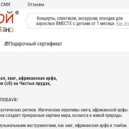
СМИ
Отзывы
ТВ, Пресса о нас
Концерты, спектакли, экскурсии, поездки для
взрослых ВМЕСТЕ с детьми от 1 месяца.
Как эт
🎁Подарочный сертификат
ятия
ли
л, ханг, африканская арфа,
ня (сб) на Чистых прудах,
ы ЛЮБАVА!
зотических ритмов. Магические переливы ханга, африканской арфы 
на создает прекрасные картина мира, космоса и живой природы.
узыкальными инструментами, как ханг, африканская арфа и томбак.