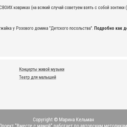
ВОИХ ковриках (на всякий случай советуем взять с собой зонтики (в
лужайка у Розового домика "Детского посольства".
Подробно как д
Концерты живой музыки
Театр для малышей
Copyright © Марина Кельман
Проект "Вместе с мамой" работает по авторским методикам