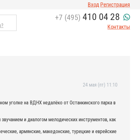
Вход
Регистрация
410 04 28
+7 (495)
о?
Контакты
24 мая (пт) 11:10
ном уголке на ВДНХ недалёко от Останкинского парка в
м звучанием и диалогом мелодических инструментов, как
еческие, армянские, македонские, турецкие и еврейские