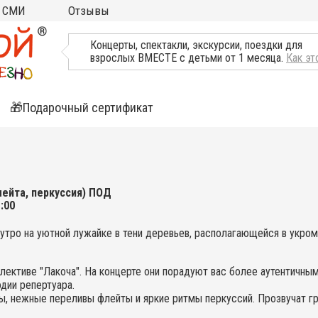
СМИ
Отзывы
ТВ, Пресса о нас
Концерты, спектакли, экскурсии, поездки для
взрослых ВМЕСТЕ с детьми от 1 месяца.
Как эт
🎁Подарочный сертификат
ятия
ли
лейта, перкуссия) ПОД
:00
тро на уютной лужайке в тени деревьев, располагающейся в укром
лективе "Лакоча". На концерте они порадуют вас более аутентичны
одии репертуара.
, нежные переливы флейты и яркие ритмы перкуссий. Прозвучат гр