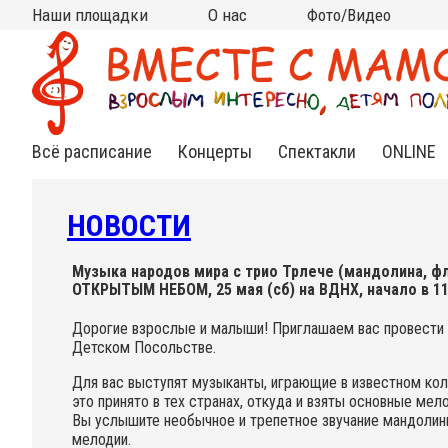
Наши площадки
О нас
Фото/Видео
Москва
Московская область
Все площадки на карте
на КИТАЙ-ГОРОДЕ
на ЧИСТЫХ ПРУДАХ
на ВДНХ
на НОВОСЛОБОДСКОЙ
на ПАРКЕ КУЛЬТУРЫ
в АРМЯНСКОМ
в СТАРОСАДСКОМ
в РАМЕНКАХ
на ТУРГЕНЕВСКОЙ
на КРАСНЫХ ВОРОТАХ
на МЯСНИЦКОЙ (Чистые
в МЫТИЩАХ (клуб
в МЫТИЩАХ (ДЦ "Смарт
Кто мы?
Контакты
Сотрудничество
Новости
Подвешенный билет
Фото
Видео
(Китай-город)
(школа Алгоритм)
пруды)
Самовар)
Ленд")
Всё расписание
Концерты
Спектакли
ONLINE
Нежная
Спектакли
Инд.зан
классика
для
Online
малышей
НОВОСТИ
Яркий джаз
Спектак
Cказки под
Online
музыку
Веселый рок-н-
Музыка народов мира с трио Трлече (мандолина, ф
ролл
ОТКРЫТЫМ НЕБОМ, 25 мая (сб) на ВДНХ, начало в 11
Книжные
встречи
Необычный
Дорогие взрослые и малыши! Приглашаем вас провести у
фолк
Детском Посольстве.
Познавательные
Для вас выступят музыканты, играющие в известном кол
концерты
это принято в тех странах, откуда и взяты основные мел
Вы услышите необычное и трепетное звучание мандолины
мелодии.