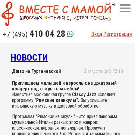
410 04 28
+7 (495)
Вход
Регистрация
НОВОСТИ
Джаз на Тургеневской
3 августа (сб) 15:10
Приглашаем малышей и взрослых на джазовый
концерт под открытым небом!
Известная московская группа
Classy Jazz
исполнит
программу "
Римские каникулы".
Вы услышите
итальянскую музыку в джазовой обработке.
Программа "Римские каникулы" - это яркая панорама
музыкальной Италии разных эпох и жанров:
классическая, народная, популярная. Прозвучат
произведения великого Дж. Россини и харизматичного