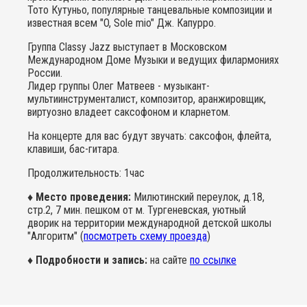
Тото Кутуньо, популярные танцевальные композиции и
известная всем "O, Sole mio" Дж. Капурро.
Группа Classy Jazz выступает в Московском
Международном Доме Музыки и ведущих филармониях
России.
Лидер группы Олег Матвеев - музыкант-
мультиинструменталист, композитор, аранжировщик,
виртуозно владеет саксофоном и кларнетом.
На концерте для вас будут звучать: саксофон, флейта,
клавиши, бас-гитара.
Продолжительность: 1час
♦ Место проведения:
Милютинский переулок, д.18,
стр.2, 7 мин. пешком от м. Тургеневская, уютный
дворик на территории международной детской школы
"Алгоритм" (
посмотреть схему проезда
)
♦ Подробности и запись:
на сайте
по ссылке