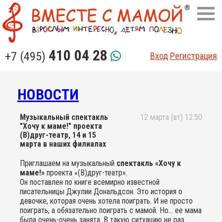
410 04 28
+7 (495)
Вход
Регистрация
НОВОСТИ
Музыкальный спектакль
12 марта (вт) 12:50
"Хочу к маме!" проекта
(В)друг-театр, 14 и 15
марта в наших филиалах
Приглашаем на музыкальный
спектакль «Хочу к
маме!»
проекта «(В)друг-театр».
Он поставлен по книге всемирно известной
писательницы Джулии Дональдсон. Это история о
девочке, которая очень хотела поиграть. И не просто
поиграть, а обязательно поиграть с мамой. Но... ее мама
была очень-очень занята. В такую ситуацию не раз