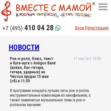
410 04 28
+7 (495)
Вход
Регистрация
НОВОСТИ
Рок-н-ролл, блюз, твист
11 мая (вт) 13:00
и буги-вуги с Amigos Band
(вокал, бас-гитара,
гитара, ударные) на
Чистых прудах 15 мая
(сб) в 11:30
В программе концерта лучшие хиты рок-н-ролла,
инструментальные композиции из кинофильмов, а
также знаменитые музыкальные темы в рок-н-
ролльном звучании.