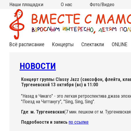
Наши площадки
О нас
Фото/Видео
Москва
Московская область
Все площадки на карте
на КИТАЙ-ГОРОДЕ
на ЧИСТЫХ ПРУДАХ
на ВДНХ
на НОВОСЛОБОДСКОЙ
на ПАРКЕ КУЛЬТУРЫ
в АРМЯНСКОМ
в СТАРОСАДСКОМ
в РАМЕНКАХ
на ТУРГЕНЕВСКОЙ
на КРАСНЫХ ВОРОТАХ
на МЯСНИЦКОЙ (Чистые
в МЫТИЩАХ (клуб
в МЫТИЩАХ (ДЦ "Смарт
Кто мы?
Контакты
Сотрудничество
Новости
Подвешенный билет
Фото
Видео
(Китай-город)
(школа Алгоритм)
пруды)
Самовар)
Ленд")
Всё расписание
Концерты
Спектакли
ONLINE
Нежная
Спектакли
Инд.зан
классика
для
Online
малышей
НОВОСТИ
Яркий джаз
Спектак
Cказки под
Online
музыку
Веселый рок-н-
Концерт группы Classy Jazz (саксофон, флейта, кла
ролл
Тургеневской 13 октября (вс) в 11:00
Книжные
встречи
Необычный
"Назад в Чикаго" - это легкая ретроспектива джаза эпох
фолк
"Поезд на Чаттанугу", "Sing, Sing, Sing".
Познавательные
Где
:
м. Тургеневская
(7 мин. пешком от м. Тургеневская
концерты
Подробности и запись
по ссылке