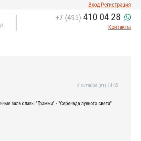
Вход
Регистрация
410 04 28
+7 (495)
о?
Контакты
4 октября (пт) 14:05
нные зала славы "Грэмми" - "Серенада лунного света",