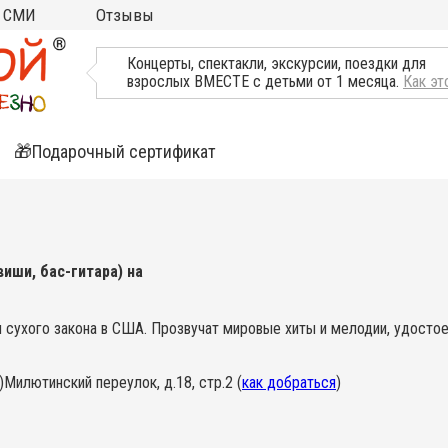
СМИ
Отзывы
ТВ, Пресса о нас
Концерты, спектакли, экскурсии, поездки для
взрослых ВМЕСТЕ с детьми от 1 месяца.
Как эт
🎁Подарочный сертификат
ятия
ли
виши, бас-гитара) на
и сухого закона в США. Прозвучат мировые хиты и мелодии, удостое
)
Милютинский переулок, д.18, стр.2 (
как добраться
)