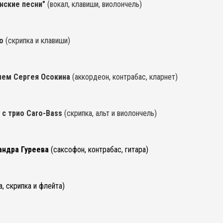
нские песни"
(вокал, клавиши, виолончель)
го
(скрипка и клавиши)
лем Сергея Осокина
(аккордеон, контрабас, кларнет)
 с трио Caro-Bass
(скрипка, альт и виолончель)
андра Гуреева
(саксофон, контрабас, гитара)
а, скрипка и флейта)