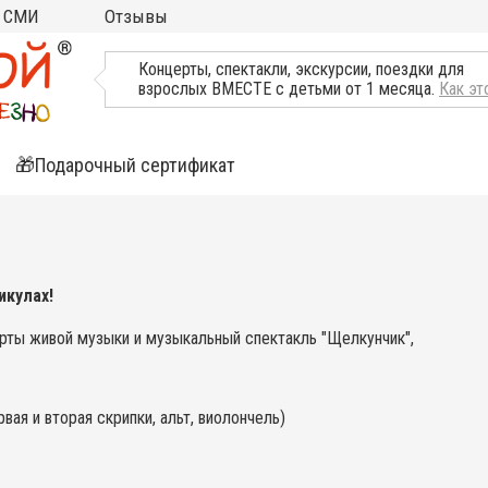
СМИ
Отзывы
ТВ, Пресса о нас
Концерты, спектакли, экскурсии, поездки для
взрослых ВМЕСТЕ с детьми от 1 месяца.
Как эт
🎁Подарочный сертификат
ятия
ли
икулах!
ерты живой музыки и музыкальный спектакль "Щелкунчик",
вая и вторая скрипки, альт, виолончель)