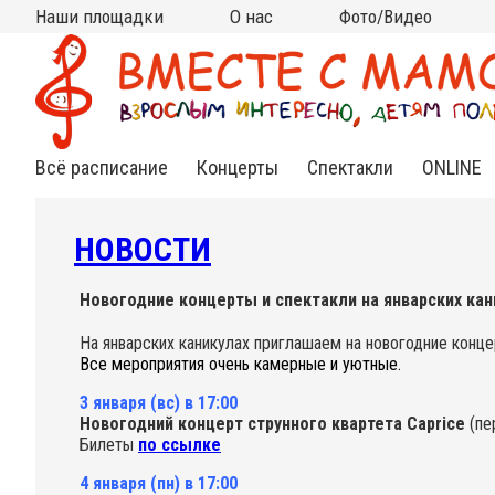
Наши площадки
О нас
Фото/Видео
Москва
Московская область
Все площадки на карте
на КИТАЙ-ГОРОДЕ
на ЧИСТЫХ ПРУДАХ
на ВДНХ
на НОВОСЛОБОДСКОЙ
на ПАРКЕ КУЛЬТУРЫ
в АРМЯНСКОМ
в СТАРОСАДСКОМ
в РАМЕНКАХ
на ТУРГЕНЕВСКОЙ
на КРАСНЫХ ВОРОТАХ
на МЯСНИЦКОЙ (Чистые
в МЫТИЩАХ (клуб
в МЫТИЩАХ (ДЦ "Смарт
Кто мы?
Контакты
Сотрудничество
Новости
Подвешенный билет
Фото
Видео
(Китай-город)
(школа Алгоритм)
пруды)
Самовар)
Ленд")
Всё расписание
Концерты
Спектакли
ONLINE
Нежная
Спектакли
Инд.зан
классика
для
Online
малышей
НОВОСТИ
Яркий джаз
Спектак
Cказки под
Online
музыку
Веселый рок-н-
Новогодние концерты и спектакли на январских кан
ролл
Книжные
На январских каникулах приглашаем на новогодние конц
встречи
Необычный
Все мероприятия очень камерные и уютные.
фолк
3 января (вс) в 17:00
Познавательные
Новогодний концерт струнного квартета Caprice
(пер
концерты
Билеты
по ссылке
4 января (пн) в 17:00