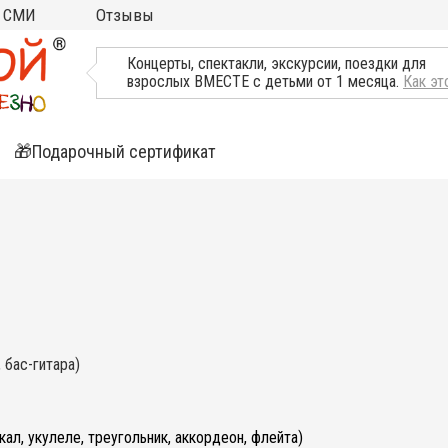
СМИ
Отзывы
ТВ, Пресса о нас
Концерты, спектакли, экскурсии, поездки для
взрослых ВМЕСТЕ с детьми от 1 месяца.
Как эт
🎁Подарочный сертификат
ятия
ли
, бас-гитара)
кал, укулеле, треугольник, аккордеон, флейта)