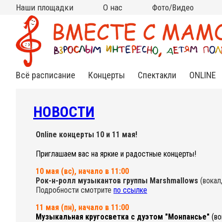
Наши площадки
О нас
Фото/Видео
Москва
Московская область
Все площадки на карте
на КИТАЙ-ГОРОДЕ
на ЧИСТЫХ ПРУДАХ
на ВДНХ
на НОВОСЛОБОДСКОЙ
на ПАРКЕ КУЛЬТУРЫ
в АРМЯНСКОМ
в СТАРОСАДСКОМ
в РАМЕНКАХ
на ТУРГЕНЕВСКОЙ
на КРАСНЫХ ВОРОТАХ
на МЯСНИЦКОЙ (Чистые
в МЫТИЩАХ (клуб
в МЫТИЩАХ (ДЦ "Смарт
Кто мы?
Контакты
Сотрудничество
Новости
Подвешенный билет
Фото
Видео
(Китай-город)
(школа Алгоритм)
пруды)
Самовар)
Ленд")
Всё расписание
Концерты
Спектакли
ONLINE
Нежная
Спектакли
Инд.зан
классика
для
Online
малышей
НОВОСТИ
Яркий джаз
Спектак
Cказки под
Online
музыку
Веселый рок-н-
Online концерты 10 и 11 мая!
ролл
Книжные
Приглашаем вас на яркие и радостные концерты!
встречи
Необычный
фолк
10 мая (вс), начало в 11:00
Рок-н-ролл музыкантов группы Marshmallows
(вокал
Познавательные
Подробности смотрите
по ссылке
концерты
11 мая (пн), начало в 11:00
Музыкальная кругосветка с дуэтом "Монпансье"
(во