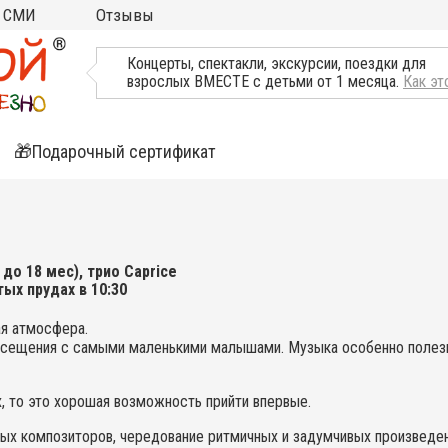
СМИ
Отзывы
ТВ, Пресса о нас
Концерты, спектакли, экскурсии, поездки для
взрослых ВМЕСТЕ с детьми от 1 месяца.
Как эт
🎁Подарочный сертификат
ятия
ли
о 18 мес), трио Caprice
тых прудах в 10:30
ая атмосфера.
осещения с самыми маленькими малышами. Музыка особенно полезна
, то это хорошая возможность прийти впервые.
ых композиторов, чередование ритмичных и задумчивых произведен