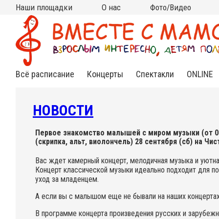
Наши площадки
О нас
Фото/Видео
Москва
Московская область
Все площадки на карте
на КИТАЙ-ГОРОДЕ
на ЧИСТЫХ ПРУДАХ
на ВДНХ
на НОВОСЛОБОДСКОЙ
на ПАРКЕ КУЛЬТУРЫ
в АРМЯНСКОМ
в СТАРОСАДСКОМ
в РАМЕНКАХ
на ТУРГЕНЕВСКОЙ
на КРАСНЫХ ВОРОТАХ
на МЯСНИЦКОЙ (Чистые
в МЫТИЩАХ (клуб
в МЫТИЩАХ (ДЦ "Смарт
Кто мы?
Контакты
Сотрудничество
Новости
Подвешенный билет
Фото
Видео
(Китай-город)
(школа Алгоритм)
пруды)
Самовар)
Ленд")
Всё расписание
Концерты
Спектакли
ONLINE
Нежная
Спектакли
Инд.зан
классика
для
Online
малышей
НОВОСТИ
Яркий джаз
Спектак
Cказки под
Online
музыку
Веселый рок-н-
Первое знакомство малышей с миром музыки (от 0 д
ролл
(скрипка, альт, виолончель) 28 сентября (сб) на Чис
Книжные
встречи
Необычный
Вас ждет камерный концерт, мелодичная музыка и уютн
фолк
Концерт классической музыки идеально подходит для п
уход за младенцем.
Познавательные
концерты
А если вы с малышом еще не бывали на наших концертах
В программе концерта произведения русских и зарубежн