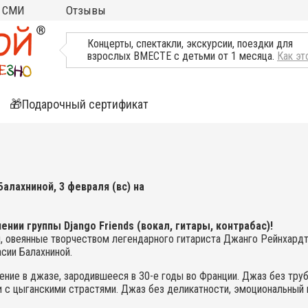
СМИ
Отзывы
ТВ, Пресса о нас
Концерты, спектакли, экскурсии, поездки для
взрослых ВМЕСТЕ с детьми от 1 месяца.
Как эт
🎁Подарочный сертификат
ятия
ли
алахниной, 3 февраля (вс) на
ии группы Django Friends (вокал, гитары, контрабас)!
 овеянные творчеством легендарного гитариста Джанго Рейнхардта
сии Балахниной.
ение в джазе, зародившееся в 30-е годы во Франции. Джаз без тру
ии с цыганскими страстями. Джаз без деликатности, эмоциональный