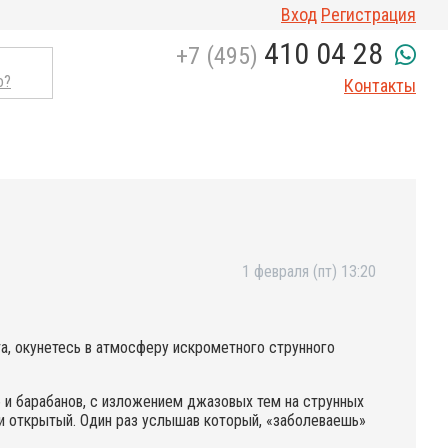
Вход
Регистрация
410 04 28
+7 (495)
о?
Контакты
1 февраля (пт) 13:20
, окунетесь в атмосферу искрометного струнного
б и барабанов, с изложением джазовых тем на струнных
 и открытый. Один раз услышав который, «заболеваешь»