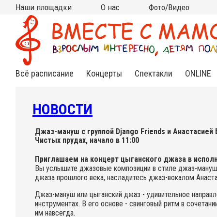
Наши площадки
О нас
Фото/Видео
Москва
Московская область
Все площадки на карте
на КИТАЙ-ГОРОДЕ
на ЧИСТЫХ ПРУДАХ
на ВДНХ
на НОВОСЛОБОДСКОЙ
на ПАРКЕ КУЛЬТУРЫ
в АРМЯНСКОМ
в СТАРОСАДСКОМ
в РАМЕНКАХ
на ТУРГЕНЕВСКОЙ
на КРАСНЫХ ВОРОТАХ
на МЯСНИЦКОЙ (Чистые
в МЫТИЩАХ (клуб
в МЫТИЩАХ (ДЦ "Смарт
Кто мы?
Контакты
Сотрудничество
Новости
Подвешенный билет
Фото
Видео
(Китай-город)
(школа Алгоритм)
пруды)
Самовар)
Ленд")
Всё расписание
Концерты
Спектакли
ONLINE
Нежная
Спектакли
Инд.зан
классика
для
Online
малышей
НОВОСТИ
Яркий джаз
Спектак
Cказки под
Online
музыку
Веселый рок-н-
Джаз-мануш с группой Django Friends и Анастасией Б
ролл
Чистых прудах, начало в 11:00
Книжные
встречи
Необычный
Приглашаем на концерт цыганского джаза в исполнен
фолк
Вы услышите джазовые композиции в стиле джаз-мануш,
джаза прошлого века, насладитесь джаз-вокалом Анаста
Познавательные
концерты
Джаз-мануш или цыганский джаз - удивительное направл
инструментах. В его основе - свинговый ритм в сочетан
им навсегда.