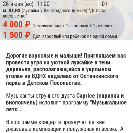
28 июня (вс)
11:00
0+
м. ВДНХ
(лужайка у Виноградного домика)
"Детское
посольство"
4 000 ₽
Семейный билет
1 взрослый + 1 ребенок
1 500 ₽
Доп. взрослый или ребенок из одной семьи
Дорогие взрослые и малыши! Приглашаем вас
провести утро на уютной лужайке в тени
деревьев, располагающейся в укромном
уголке на ВДНХ недалёко от Останкинского
парка в Детском Посольстве.
Музыканты струнного дуэта
Caprice
(скрипка и
виолончель)
исполнят программу
"Музыкальное
лето"​.
В программе концерта прозвучат легкие
джазовые композиции и популярная классика. А