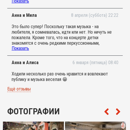
Показать
подавалась в интересной форме. Но и для двухлетнего
ребенка очень интересно.
Анна и Мила
8 апреля (суббота) 22:22
Это было супер! Поскольку такая музыка - на
любителя, я сомневалась, идти или нет. Но ничуть не
пожалела. Кроме того, что на концерте детки
знакомятся с очень редкими перкуссионными,
Показать
духовыми инструментами (вы, например, знаете, какой
волшебный звук источает калимба?), концерт очень
ритмичен. Завораживает, настраивает, погружает. Не
Анна и Алиса
6 января (пятница) 08:40
столько мелодия, сколько ритм. Ну и исполнители вне
конкуренции! Чистый талант и чистый свет! И детки не
Ходили несколько раз очень нравится и вовлекают
могут это не чувствовать! Спасибо группе «Длина
публику и музыка веселая 😁
дыхания» и организаторам проекта (вы открыли для нас
этих чудесных ребят)!! Пусть о Вас узнает как можно
Ещё отзывы
больше людей! Вы - классные!
ФОТОГРАФИИ