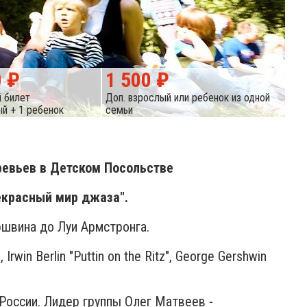
0 ₽
1 500 ₽
 билет
Доп. взрослый или ребенок из одной
й + 1 ребенок
семьи
ревьев в Детском Посольстве
екрасный мир джаза".
швина до Луи Армстронга.
rwin Berlin "Puttin on the Ritz", George Gershwin
оссии. Лидер группы Олег Матвеев -