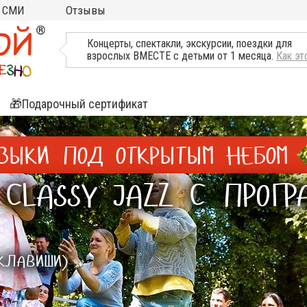
СМИ
Отзывы
ТВ, Пресса о нас
Концерты, спектакли, экскурсии, поездки для
взрослых ВМЕСТЕ с детьми от 1 месяца.
Как эт
🎁Подарочный сертификат
ятия
ЗЫКИ ПОД ОТКРЫТЫМ НЕБОМ
ли
CLASSY JAZZ С ПРОГР
 КЛАВИШИ)