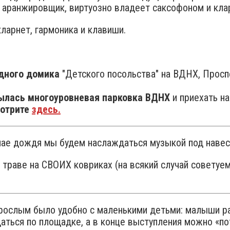
 аранжировщик, виртуозно владеет саксофоном и кла
кларнет, гармоника и клавиши.
дного домика
"Детского посольства" на ВДНХ, Проспе
ылась многоуровневая парковка ВДНХ
и приехать н
мотрите
здесь.
чае дождя мы будем наслаждаться музыкой под навес
траве на СВОИХ ковриках (на всякий случай советуем 
рослым было удобно с маленькими детьми: малыши ра
аться по площадке, а в конце выступления можно «по