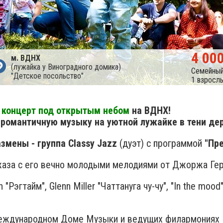
4 00
м. ВДНХ
(лужайка у Виноградного домика)
Семейный
"Детское посольство"
1 взрослы
 концерт под открытым небом
на ВДНХ!
 романтичную музыку на уютной лужайке в тени де
змены - группа
Classy Jazz
(дуэт) с программой
"Пр
аза с его вечно молодыми мелодиями от Джоржа Гер
гтайм", Glenn Miller "Чаттануга чу-чу", "In the mood", I
Международном Доме Музыки и ведущих филармониях Р