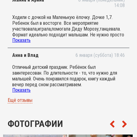
14:08
Ходили с дочкой на Маленькую ёлочку. Дочке 1,7.
Ребенок был в восторге. Все мероприятие
участвовала,играла,помогала Деду Морозу,танцевала.
Формат идеально подходит малышам. Не нужно просто
Показать
сидеть и смотреть,можно
поиграть,потанцевать,подвигаться. Идеально для
активных и подвижных детей. Спасибо большое.
Анна и Влад
6 января (суббота) 18:46
Обязательно придем ещё раз
Отличный детский праздник. Ребёнок был
заинтересован. По длительности - то, что нужно для
малышей. Очень понравился подарок, книгу каждый
вечер перед сном рассматриваем.
Показать
Рекомендую
Ещё отзывы
ФОТОГРАФИИ