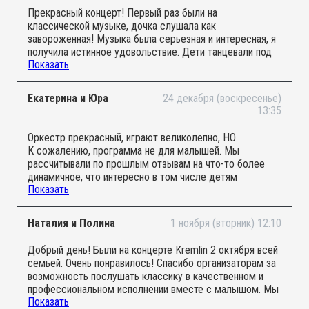
Прекрасный концерт! Первый раз были на
классической музыке, дочка слушала как
завороженная! Музыка была серьезная и интересная, я
получила истинное удовольствие. Дети танцевали под
Показать
руководством дирижера)), было даже несколько
композиций , когда вместе все пели! Такое прям
новогоднее волшебное настроение.
Екатерина и Юра
24 декабря (воскресенье)
Спасибо огромное за такую возможность.
13:35
прикоснуться к прекрасному вместе со своим
ребенком!
Оркестр прекрасный, играют великолепно, НО.
К сожалению, программа не для малышей. Мы
рассчитывали по прошлым отзывам на что-то более
динамичное, что интересно в том числе детям
Показать
полутора-двух лет, а получили меланхоличные,
серьезные и слишком длинные для малышей
произведения. С самого начала детям трудно было
Наталия и Полина
1 ноября (вторник) 12:10
удержать внимание, малыши скучали, некоторые дети
вообще ушли играть с игрушками в дальний конец зала,
Добрый день! Были на концерте Kremlin 2 октября всей
кто-то плакал, кто-то бесился. В общем, надо было
семьей. Очень понравилось! Спасибо организаторам за
ставить ограничение хотя бы с лет с 3, а то и с 5-6.
возможность послушать классику в качественном и
Может быть, "популярная классика" и "новогодние
профессиональном исполнении вместе с малышом. Мы
композиции" тоже были, но после первых 30 минут нам
Показать
раньше с мужем ходили на концерты Kremlin и очень
пришлось уйти: ребенок явно их уже не дождался бы.