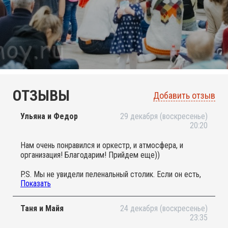
ОТЗЫВЫ
Добавить отзыв
Ульяна и Федор
29 декабря (воскресенье)
20:20
Нам очень понравился и оркестр, и атмосфера, и
организация! Благодарим! Прийдем еще))
P.S. Мы не увидели пеленальный столик. Если он есть,
Показать
то вообще вск идеально организовано!
Таня и Майя
24 декабря (воскресенье)
23:35