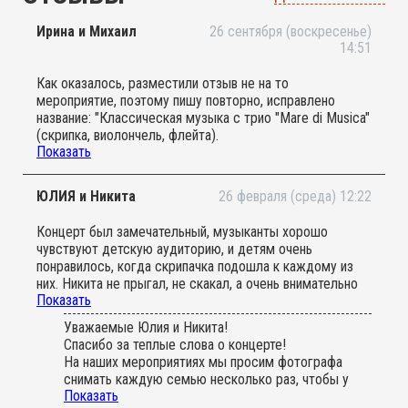
Ирина и Михаил
26 сентября (воскресенье)
14:51
Как оказалось, разместили отзыв не на то
мероприятие, поэтому пишу повторно, исправлено
название: "Классическая музыка с трио "Mare di Musica"
(скрипка, виолончель, флейта).
Показать
Мы с сыном впервые были на подобном мероприятии
для детей, где организовано пространство для детей,
чтобы свободно двигаться, танцевать. Программа
ЮЛИЯ и Никита
26 февраля (среда) 12:22
подобрана оптимально для первого знакомства с
классикой: Моцарт, Вивальди в исполнении струнных
Концерт был замечательный, музыканты хорошо
инструментов и флейты. Нам с ребенком очень
чувствуют детскую аудиторию, и детям очень
понравилось! Время пролетело незаметно, а в конце
понравилось, когда скрипачка подошла к каждому из
ещё была возможность подойти поближе, чтобы
них. Никита не прыгал, не скакал, а очень внимательно
рассмотреть инструменты и попробовать поиграть на
Показать
слушал и подыгрывал своими нехитрыми
них. Отдельно хотела отметить особую атмосферу
музинструментами. Но, уже во второй раз, мы не нашли
концерта и место проведения - музей декоративно
Уважаемые Юлия и Никита!
себя ни на одной фотографии, хотя многие дети
прикладного творчества с прекрасной территорией -
Спасибо за теплые слова о концерте!
"засветились" неоднократно. У меня закралось
живописными декорациями за пределами зала!
На наших мероприятиях мы просим фотографа
подозрение, что это дети организаторов, поэтому их
Благодарим музыкантов и организаторов за
снимать каждую семью несколько раз, чтобы у
фотографируют так часто. Буду рада ошибиться.
доставленное удовольствие и лёгкое время в
Показать
всех гостей остались фотографии на память. Но к