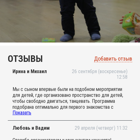
ОТЗЫВЫ
Добавить отзыв
Ирина и Михаил
26 сентября (воскресенье)
12:58
Мы с сыном впервые были на подобном мероприятии
для детей, где организовано пространство для детей,
чтобы свободно двигаться, танцевать. Программа
подобрана оптимально для первого знакомства с
Показать
классикой: Моцарт, Вивальди в исполнении струнных
инструментов и флейты. Нам с ребенком очень
понравилось! Время пролетело незаметно, а в конце
Любовь и Вадим
29 апреля (четверг) 11:32
ещё была возможность подойти поближе, чтобы
рассмотреть инструменты и попробовать поиграть на