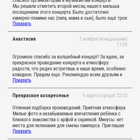
Спасибо организаторам и музыкантам концерта!
них. Отдельно хотела отметить особую атмосферу
Мы решили отметить второй месяц нашего малыша
концерта и место проведения - музей декоративно
посещением этого концерта. Было достаточно
прикладного творчества с прекрасной территорией -
камерно-помимо нас (папа, мама и сын), было ещё трое
живописными декорациями за пределами зала!
Показать
взрослых и трое детей примерно 1-2 лет. Нам очень
Благодарим музыкантов и организаторов за
понравилось- было интересно и даже познавательно,
доставленное удовольствие и лёгкое время в
дети вели себя свободно, а в конце даже имели
прекрасной компании!
Анастасия
2 ноября (понедельник)
возможность поиграть на музыкальных инструментах!
17:20
Ещё раз спасибо!
Огромное спасибо за волшебный концерт! За идею, за
прекрасное проведение концерта и атмосферу
радости, что редко встретишь в наше время, особенно
ковидное. Придем еще. Рекомендую всем друзьям и
Показать
зарубежным также. Дальнейших успехов!
Прекрасное воскресенье
6 марта (среда) 22:53
Отличная подборка произведений. Приятная атмосфера.
Милые фото и незабываемые впечатления ребёнка с
близкого знакомства с арфой и скрипкой. Минусы: нет
места для пеленания для смены памперса. Приглашая
Показать
таких маленьких гостей, странно этого не
предусмотреть. Пледы и подушки дааавно ждёт