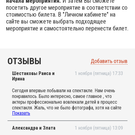
начала мероприятия.
И затем Вы сможете
посетить другое мероприятие в соответствии со
стоимостью билета. В "Личном кабинете" на
сайте вы сможете выбрать подходящее
мероприятие и самостоятельно перенести билет.
ОТЗЫВЫ
Добавить отзыв
Шестаковы Раиса и
1 ноября (пятница) 17:33
Ирина
Сегодня впервые побывали на спектакле. Нам очень
понравилось. Было интересно, самое главное , что
актеры профессионально вовлекали детей в процесс
спектакля. Жаль, что не было фотографа, хотя на сайте
Показать
об этом говориться. Мы на это осень надеялись, так
как нам мамочкам тяжело снимать и одновременно
учавствовать в спектакле.
Александра и Злата
1 ноября (пятница) 13:09