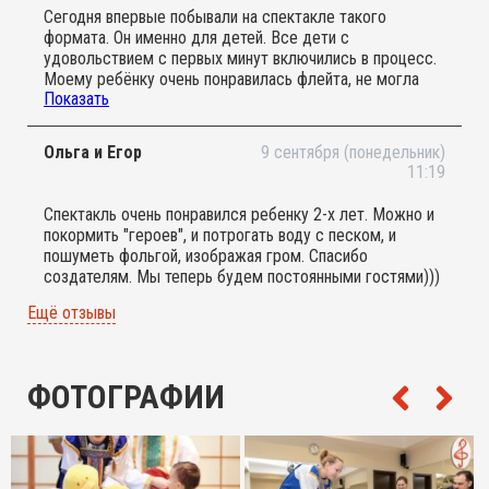
Сегодня впервые побывали на спектакле такого
формата. Он именно для детей. Все дети с
удовольствием с первых минут включились в процесс.
Моему ребёнку очень понравилась флейта, не могла
Показать
оторваться. Рада, что в Бутово есть такой формат для
самых маленьких! Спасибо Вам большое! Всем
советую посетить!
Ольга и Егор
9 сентября (понедельник)
11:19
Спектакль очень понравился ребенку 2-х лет. Можно и
покормить "героев", и потрогать воду с песком, и
пошуметь фольгой, изображая гром. Спасибо
создателям. Мы теперь будем постоянными гостями)))
Ещё отзывы
ФОТОГРАФИИ