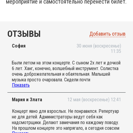
мероприятие и самостоятельно перенести билет.
ОТЗЫВЫ
Добавить отзыв
София
30 июня (воскресенье)
11:35
Были летом на этом концерте. С сыном 2х лет и дочкой
6 лет. Ханг, конечно, волшебный инструмент. Солистка
очень доброжелательная и обаятельная. Малышей
музыка просто очаровала. Сидели почти
Показать
медитировали)) И африканская арфа очень понравилась.
Я, наконец, успела отдохнуть.
Мария и Злата
12 мая (воскресенье) 12:41
Концерт явно для взрослых. Не понравился. Репертуар
не для детей. Администраторы ведут себя как
надсмотрщики. Делают замечания по каждому поводу.
На прошлом концерте это напрягало, а сегодня совсем