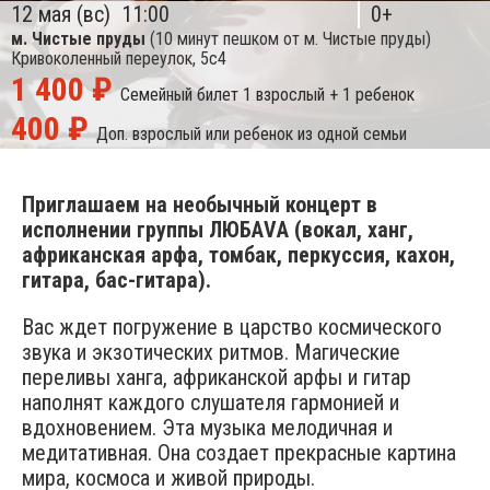
12 мая (вс)
11:00
0+
м. Чистые пруды
(10 минут пешком от м. Чистые пруды)
Кривоколенный переулок, 5с4
1 400 ₽
Семейный билет
1 взрослый + 1 ребенок
400 ₽
Доп. взрослый или ребенок из одной семьи
Приглашаем на необычный концерт в
исполнении группы ЛЮБАVА (вокал, ханг,
африканская арфа, томбак, перкуссия, кахон,
гитара, бас-гитара).
Вас ждет погружение в царство космического
звука и экзотических ритмов. Магические
переливы ханга, африканской арфы и гитар
наполнят каждого слушателя гармонией и
вдохновением. Эта музыка мелодичная и
медитативная. Она создает прекрасные картина
мира, космоса и живой природы.