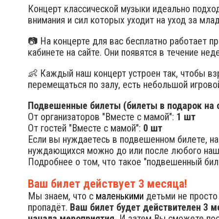
Концерт классической музыки идеально подхо
внимания и сил которых уходит на уход за мла
📷 На концерте для вас бесплатно работает 
кабинете на сайте. Они появятся в течение нед
👶 Каждый наш концерт устроен так, чтобы в
перемещаться по залу, есть небольшой игровой
Подвешенные билеты (билеты в подарок на с
От организаторов "Вместе с мамой":
1 шт
От гостей "Вместе с мамой":
0 шт
Если вы нуждаетесь в подвешенном билете, на
нуждающихся можно до или после любого наш
Подробнее о том, что такое "подвешенный бил
Ваш билет действует 3 месяца!
Мы знаем, что с
маленькими
детьми не просто 
пропадёт.
Ваш билет будет действителен 3 м
начала мероприятия.
И затем Вы сможете посе