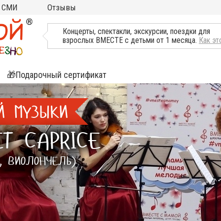
СМИ
Отзывы
ТВ, Пресса о нас
Концерты, спектакли, экскурсии, поездки для
взрослых ВМЕСТЕ с детьми от 1 месяца.
Как эт
🎁Подарочный сертификат
ятия
Й МУЗЫКИ
ли
Т CAPRICE
, ВИОЛОНЧЕЛЬ)