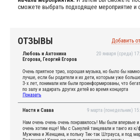
сможете выбрать подходящее мероприятие и с
ОТЗЫВЫ
Добавить о
Любовь и Антонина
20 января (среда) 17
Егорова, Георгий Егоров
Очень приятное трио, хорошая музыка, но было бы намно
лучше, если бы родители и их дети, которым уже больш
3-х лет, понимали или были проинформированы, что бега
по залу и задирать других детей во время концерта
Показать
класической музыки, неприемлимо. Спасибо!
Настя и Савва
9 марта (понедельник) 15
Нам очень очень очень понравилось! Мы были впервые и
очень хотим еще! Мы с Сынулей танцевали и танго из к/
Мужчина и Женщина, и польку Тик-так Штрауса, и под м