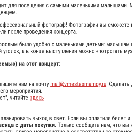
дит для посещения с самыми маленькими малышами. М
денцем.
профессиональный фотограф! Фотографии вы сможете 
ели после проведения концерта.​
зрослым было удобно с маленькими детьми: малышам 
 уголок, а в конце выступления можно «потрогать му
емью) на этот концерт:
пишите нам на почту
mail@vmestesmamoy.ru
. Сделать
его мероприятия.
ет", читайте
здесь
планировать выход в свет. Если вы оплатили билет и н
есяца с даты покупки.
Только сообщите нам, что вы 
тить другое мероприятие в соответствии со стоимост