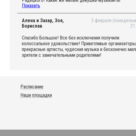
Радецкого! Какие же милые девушки-музыканты
Показать
струнного квартета Caprice! Какие открытые, улыбчивые,
терпеливые, отзывчивые! Низкий Вам поклон! Это был
настоящий праздник! Великолепное исполнение Strangers
Алена и Захар, Зоя,
3 февраля (понедельн
the night!!!!! Большое спасибо квартету, организаторам и
Борислав
21
кураторам!
Спасибо Большое! Все без исключения получили
колоссальное удовольствие! Приветливые организаторы
прекрасные артисты, чудесная музыка и бесконечно ми
зрители с замечательными родителями!
Расписание
Наши площадки