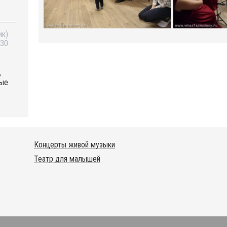
 in
ик)
:30
,
лые
Концерты живой музыки
Театр для малышей