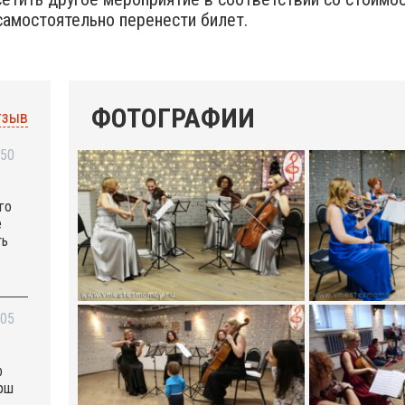
амостоятельно перенести билет.
ФОТОГРАФИИ
тзыв
:50
го
е
ть
:05
ф
арш