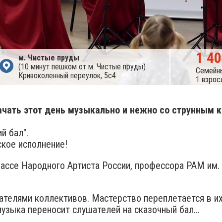
1 4
м. Чистые пруды
(10 минут пешком от м. Чистые пруды)
Семейн
Кривоколенный переулок, 5с4
1 взрос
ать этот день музыкально и нежно со струнным кв
й бал".
кое исполнение!
классе Народного Артиста России, профессора РАМ им
ателями коллективов. Мастерство переплетается в и
узыка переносит слушателей на сказочный бал...