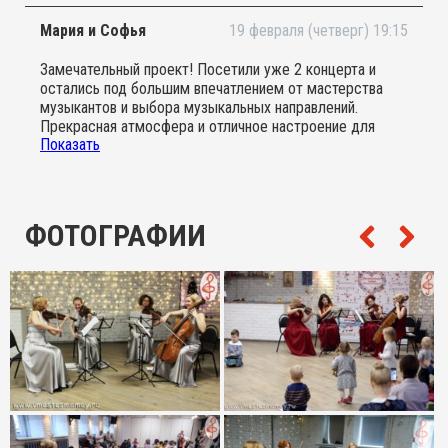
удивительный мир классической музыки. Я получила
огромную массу заряда и положительных эмоций ! А
Мария и Софья
19 февраля (четверг) 19:15
глаза моего ребенка светились счастьем ,несмотря на
то, что , дочка не сидела на месте ни минуты !) Спасибо
Замечательный проект! Посетили уже 2 концерта и
организаторам и музыкантам за такую замечательную
остались под большим впечатлением от мастерства
возможность прикоснуться к волшебному миру музыки
музыкантов и выбора музыкальных направлений.
вместе с детьми.
Прекрасная атмосфера и отличное настроение для
Показать
детишек и их родителей!
ФОТОГРАФИИ