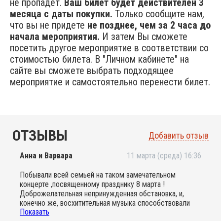
не пропадёт.
Ваш билет будет действителен 3
месяца с даты покупки.
Только сообщите нам,
что вы не придете
не позднее, чем за 2 часа до
начала мероприятия.
И затем Вы сможете
посетить другое мероприятие в соответствии со
стоимостью билета. В "Личном кабинете" на
сайте вы сможете выбрать подходящее
мероприятие и самостоятельно перенести билет.
ОТЗЫВЫ
Добавить отзыв
Анна и Варвара
11 марта (среда) 16:36
Побывали всей семьей на таком замечательном
концерте ,посвященному празднику 8 марта !
Доброжелательная непринужденная обстановка, и,
конечно же, восхитительная музыка способствовали
Показать
созданию атмосферы праздника и погружению в