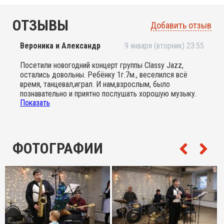
ОТЗЫВЫ
Добавить отзыв
Вероника и Александр
9 января (вторник) 23:55
Посетили новогодний концерт группы Classy Jazz,
остались довольны. Ребёнку 1г.7м., веселился всё
время, танцевал,играл. И нам,взрослым, было
познавательно и приятно послушать хорошую музыку.
Показать
Получили море положительный эмоций! Очень
понравилось, будем приходить снова!
ФОТОГРАФИИ