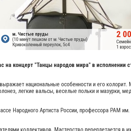
2 0
м. Чистые пруды
(10 минут пешком от м. Чистые пруды)
Семейн
Кривоколенный переулок, 5с4
1 взро
на концерт "Танцы народов мира"​ в исполнении стр
о выражает национальные особенности и его колорит.
онез, легкие вальсы, веселые польки и мазурки, ме
классе Народного Артиста России, профессора РАМ им
ателями коллективов. Мастерство переплетается в и