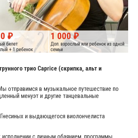
00 ₽
1 000 ₽
ый билет
Доп. взрослый или ребенок из одной
слый + 1 ребенок
семьи
унного трио Caprice (скрипка, альт и
 Мы отправимся в музыкальное путешествие по
дленный менуэт и другие танцевальные
. Гнесиных и выдающегося виолончелиста
х исполнении с личным обаянием, программы