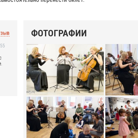
ФОТОГРАФИИ
тзыв
:55
с
е.
,
!!