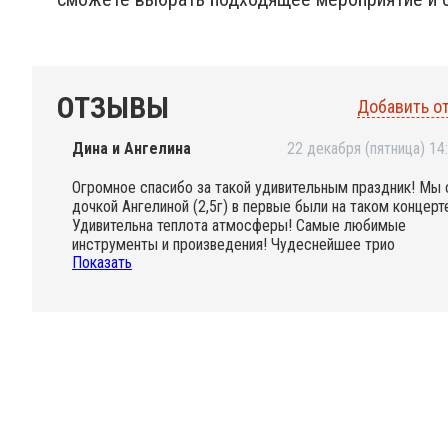
ОТЗЫВЫ
Добавить о
Дина и Ангелина
22 декабря (пятница) 14
Огромное спасибо за такой удивительным праздник! Мы 
дочкой Ангелиной (2,5г) в первые были на таком концерт
Удивительна теплота атмосферы! Самые любимые
инструменты и произведения! Чудеснейшее трио
Показать
удивительных музыкантов! Первые 20 минут дочка
слушала с открытым ртом, а потом не утерпела и
танцевала до конца всего концерта. До сих пор
вспоминает, как ей понравилось. Ещё раз огромное за то
что подарили там такой праздник подвешенным билетом!
До нас это большой и очень бесценны подарок!