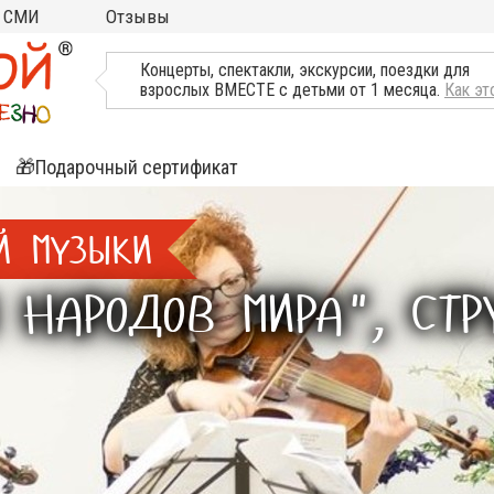
СМИ
Отзывы
ТВ, Пресса о нас
Концерты, спектакли, экскурсии, поездки для
взрослых ВМЕСТЕ с детьми от 1 месяца.
Как эт
🎁Подарочный сертификат
ятия
Й МУЗЫКИ
ли
НАРОДОВ МИРА", СТРУ