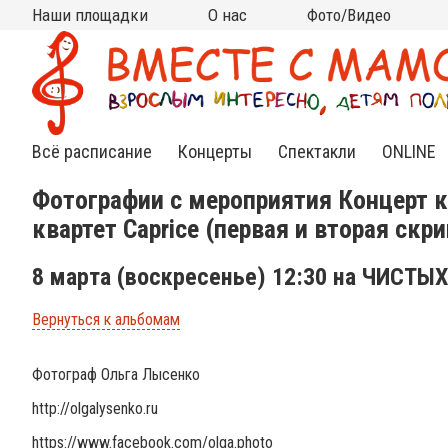
Наши площадки
О нас
Фото/Видео
Москва
Московская область
Все площадки на карте
на КИТАЙ-ГОРОДЕ
на ЧИСТЫХ ПРУДАХ
на ВДНХ
на НОВОСЛОБОДСКОЙ
на ПАРКЕ КУЛЬТУРЫ
в АРМЯНСКОМ
в СТАРОСАДСКОМ
в РАМЕНКАХ
на ТУРГЕНЕВСКОЙ
на КРАСНЫХ ВОРОТАХ
на МЯСНИЦКОЙ (Чистые
в МЫТИЩАХ (клуб
в МЫТИЩАХ (ДЦ "Смарт
Кто мы?
Контакты
Сотрудничество
Новости
Подвешенный билет
Фото
Видео
(Китай-город)
(школа Алгоритм)
пруды)
Самовар)
Ленд")
Всё расписание
Концерты
Спектакли
ONLINE
Нежная
Спектакли
Инд.зан
Фотографии с мероприятия Концерт 
классика
для
Online
малышей
квартет Caprice (первая и вторая скр
Яркий джаз
Спектак
Cказки под
Online
музыку
Веселый рок-н-
8 марта (воскресенье) 12:30 на ЧИСТЫ
ролл
Книжные
встречи
Вернуться к альбомам
Необычный
фолк
Познавательные
Фотограф Ольга Лысенко
концерты
http://olgalysenko.ru
https://www.facebook.com/olga.photo