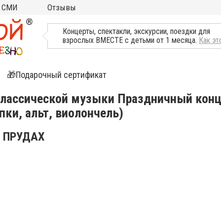
СМИ
Отзывы
ТВ, Пресса о нас
Концерты, спектакли, экскурсии, поездки для
взрослых ВМЕСТЕ с детьми от 1 месяца.
Как эт
🎁Подарочный сертификат
ятия
классической музыки Праздничный конц
ипки, альт, виолончель)
ли
Х ПРУДАХ